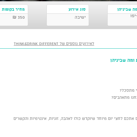
מה שביניהן
סוג אירוע
מחיר בקופות
יפו
ישיבה
350 ₪
לאירועים נוספים של Think&Drink Different
 ומה שביניהן
כי מתסכל?
נחנו מתאהבים?
Think&Drink Differe מזמינים אתכם לחצי יום מיוחד שיוקדש כולו לאהבה, זוגיות, אינטימיות והקשרים