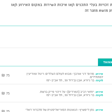
ל שמירת זכויות בעלי התכנים ו/או איכות השירות במקום האירוע ו/או
ע מושא מוצר זה
אירוע:
פרופ' דני אורבך- מבוא לעולם הצללים: ריגול ומודיעין
75 ₪
למתחילים.
מקום:
בר גיורא, אבן גבירול 30 , תל אביב-יפו
אירוע:
יוחאי רביב (המרדים)- על זיהוי פייק ברשת.
75 ₪
מקום:
בר גיורא, אבן גבירול 30 , תל אביב-יפו
אירוע:
נתן ליפשיץ- הגאונות הסוריאליסטית של סלבדור דאלי
75 ₪