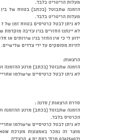
מעלות הריטריט בלבד.
מעלות הריטריט בלבד.
לא ניתן לבטל כרטיסים בטווח זמן של 7 ימים או פחות, לפני מועד היציאה לריטריט.
לא יינתנו החזרים בגין עזיבה מוקדמת ש
ידוע לי כי אין החזר בגין שירותים או חל
להיות מסופקים על ידי צדדים שלישיים.
הרצאות:
הזמנה שתבוטל (בכתב) מרגע ההזמנה ועד 48 שעות מיום ההרצאה- יחוייבו 5% מעלות כרטיס 
לא ניתן לבטל כרטיסיים שישולמו אחריי ז
סדרת הרצאות / סדנה :
הכרטיס בלבד.
לא ניתן לבטל כרטיסיים שישולמו אחריי ז
036256071 מרח' רמת ים 4, הרצליה