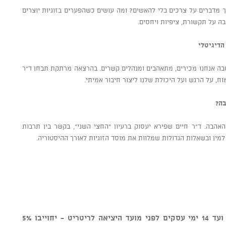
יך מדברים על צרכים בלי להאשים? ומה עושים כשהפערים בזוגיות יוצרים
 על תקשורת, ציפיות ויחסים.
שבה אנחנו מכירים, מתאהבים ומנהלים קשרים. בהרצאה מרתקת תבחן ד"ר
ח, על הרגש ועל היכולת שלנו ליצור חיבור אמיתי.
האהבה. ד"ר חיים שפירא יעסוק ברעיון "החצי השני", בקשר בין תרבות
למין ובשאלות הגדולות שמלוות את מוסד הזוגיות לאורך ההיסטוריה.
הזמנה שתבוטל (בכתב) מרגע ההזמנה ועד 14 ימי עסקים לפני מועד היציאה לריטריט - יחוייבו 5%