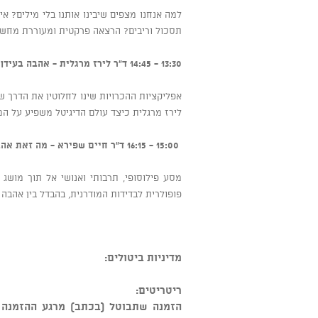
למה אנחנו מצפים שיבינו אותנו בלי מילים? א
תסכול וריבים? הרצאה פרקטית ומעוררת מחשבה
13:30 - 14:45 ד"ר לירז מרגלית - אהבה בעידן הדיגיטלי
אפליקציות ההכרויות שינו לחלוטין את הדרך 
לירז מרגלית כיצד עולם הדיגיטל משפיע על המו
15:00 - 16:15 ד"ר חיים שפירא - מה זאת אהבה?
מסע פילוסופי, תרבותי ואנושי אל תוך מושג 
פופולרית לבדידות המודרנית, בהבדל בין אהבה 
מדיניות ביטולים:
ריטריטים: