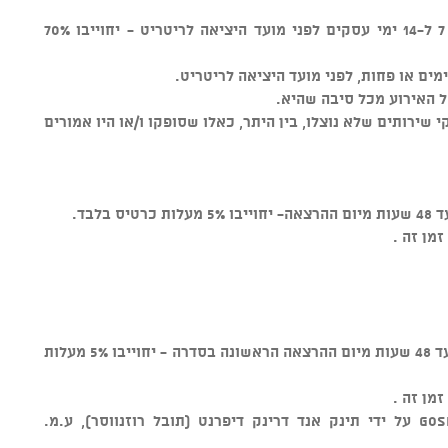
הזמנה שתבוטל (בכתב) בטווח של בין 7 ל-14 ימי עסקים לפני מועד היציאה לריטריט - יחוייבו 70%
ל האירוע מכל סיבה שהיא.
קי שירותים שלא נוצלו, בין היתר, כאלו שסופקו ו/או היו אמורים
בלבד.
מן זה .
הזמנה שתבוטל (בכתב) מרגע ההזמנה ועד 48 שעות מיום ההרצאה הראשונה בסדרה - יחוייבו 5% מעלות
מן זה .
מוצר זה נמכר באמצעות מערכת GOSHOW על ידי תינק אנד דרינק דיפרנט (תובל רוזנווסר), ע.מ.