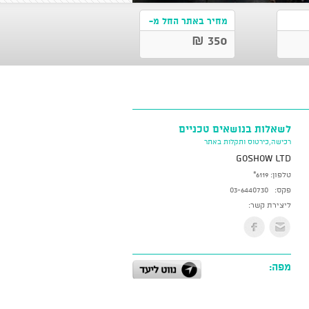
מחיר באתר החל מ-
350 ₪
לשאלות בנושאים טכניים
רכישה,כירטוס ותקלות באתר
GoShow LTD
טלפון:
*6119
פקס:
03-6440730
ליצירת קשר:
מפה: