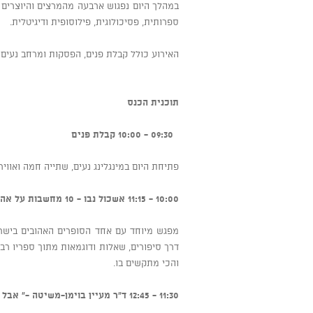
במהלך היום נפגוש ארבעה מהמרצים והיוצרים
ספרותית, פסיכולוגית, פילוסופית ודיגיטלית.
האירוע כולל קבלת פנים, הפסקות ומרחב נעים 
תוכנית הכנס
09:30 - 10:00 קבלת פנים
פתיחת היום במינגלינג נעים, שתייה חמה ואוו
10:00 - 11:15 אשכול נבו - 10 מחשבות על אהבה
מפגש מיוחד עם אחד הסופרים האהובים בישראל
דרך סיפורים, שאלות ודוגמאות מתוך ספריו רבי
והכי מתקשים בו.
11:30 - 12:45 ד"ר מעיין בוימן-משיטה -" אבל הוא אמור לדעת לבד"