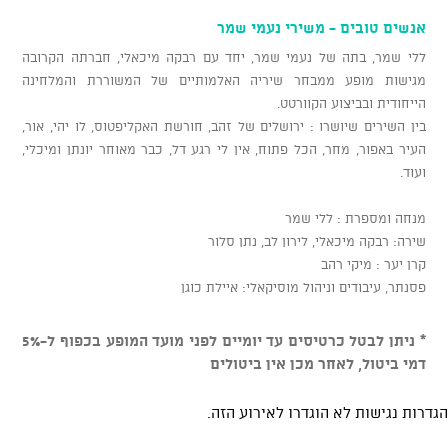
אנשים טובים - משירי נעמי שמר
ללי שמר, בתה של נעמי שמר, יחד עם רבקה מיכאלי, חברתה הקרובה
מגישות מופע ממבחר שיריה האלמותיים של המשוררת והמלחינה
הייחודית ובביצוע הקוורטט.
בין השירים שיושרו : ירושלים של זהב, חורשת האקליפטוס, לו יהי, אור,
העיר באפור, מחר, הכל פתוח, אין לי רגע דל, כבר מאוחר יונתן ומיכלי,
ועוד.
מנחה ומספרת : ללי שמר
שירה: רבקה מיכאלי, לירון לב, נתן סלור
קרן יער : מיקי רהב
פסנתר, עיבודים וניהול מוסיקאלי: איילת כוגן
* ניתן לבטל כרטיסים עד יומיים לפני מועד המופע בכפוף ל-5%
דמי ביטול, לאחר מכן אין ביטולים
הגדרות נגישות לא הוגדרו לאירוע הזה.