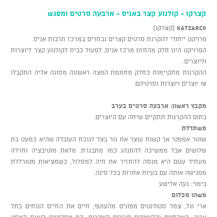
קצרקו - קולנוע קצר באניס - ארבעה סרטים ומפגש
KATZARCO
(קצרקו)
פרויקט ייחודי להקרנת סרטים קצרים נבחרים במרכז תרבות אניס.
הפרויקט הינו חלק מהחזון מרכז אניס, לפעול כבית לקולנוע קצר ליוצרות
וליוצרים.
ההקרנות מתקיימות כחלק מחממת הפצה ראשונה מסוגה אליה התקבלו
18 יוצרים ויוצרות וסרטיהם.
מקבץ ראשון: ארבעה סרטים בערב
בתום ההקרנות תתקיים שיחה עם היוצרים.
משתדלת
שוטר אמפטי אך קשוח עוצר את נור בצד לנוכח העובדה שהיא כמעט בת
שלושים אבל ממשיכה להתנהג כמו מתבגרת. מלאת מוטיבציה וחרדה
מעתיד עגום היא מנסה להחזיר את חיה למסלול, כשמציאות מטורללת
מפגישה אותה עם בעיות אחרות בכל פינה.
בימוי: נעה אלישע
משהו מכלום
ארי וגל, צמד סטודנטים מפונים מהעוטף, חיים את החיים הנוחים בתל
אביב. כשהחיים והלימודים חוזרים לשדרות, הם מחליטים לצאת למסע