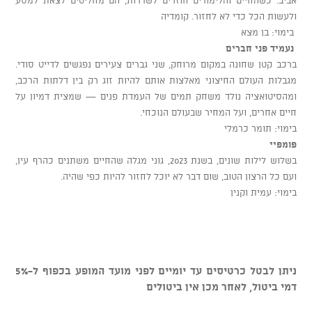
ולעשות הכל כדי לא לחזור. קומדיה
בימוי: בן מצא
נעמיד פני חברים
ברכב קטן שחונה במקום מרוחק, שני גברים צעירים נפגשים לדייט סודי.
מגבלות העולם החיצוני מאלצות אותם להיות זוג רק בין דלתות הרכב,
ומהסיטואציה נולד משחק תמים של העמדת פנים — שמצית דמיון על
חיים אחרים, ועל המחיר שבעולם הנוכחי.
בימוי: תומר כרמלי
פומפיי
בשלוש לילות שונים, בשנת 2023, גוני מגלה שהחיים משתנים כהרף עין,
ועם כל הרצון הטוב, שום דבר לא יוכל לחזור להיות כפי שהיה.
בימוי: עמית וקנין
ניתן לבטל כרטיסים עד יומיים לפני מועד המופע בכפוף ל-5%
דמי ביטול, לאחר מכן אין ביטולים