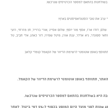
א בשולחנות בהתאם למספר הכרטיסים שנרכשו.
 ערב את טובי הסטנדאפיסטים בארץ!
 שלם, דודו ארז, אסף מור יוסף, שלום אסייג ,אורי ברוייר, חן מזרחי, רועי
וחאי ספונדר, גיא אדלר, ענת אורן, מיטל שפירו, דור כאהן, אלי חביב, טל
ווסף באופן אוטומטי לרשימת הדיוור של הקאמל קומדי קלאב
אתר, תתווסף באופן אוטומטי לרשימת הדיוור של הקאמל.
שבה היא בשולחנות בהתאם למספר הכרטיסים שנרכשו.
* ניתן לבטל כרטיסים עד טווח זמן של 48 שעות לפני מועד קיום המופע בכפוף ל-5% דמי ביטול, לאחר