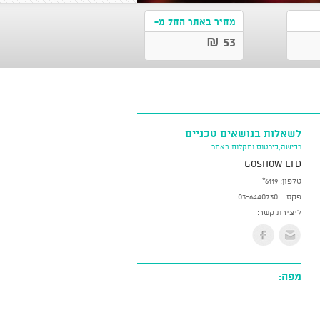
מחיר באתר החל מ-
53 ₪
לשאלות בנושאים טכניים
רכישה,כירטוס ותקלות באתר
GoShow LTD
טלפון:
*6119
פקס:
03-6440730
ליצירת קשר:
מפה: