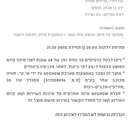
ערן דורי– קלידים ושירה
יניב בן שבת– תופים
דורון מקייטן– בס ושירה
Dynamic Band
מופיעה על מיטב הבמות מזה עשור – המאנקיס אילת, התחנה הישנה
פתיחת דלתות 20:00 \\ תחילת מופע 21:30
* ניתן לבטל כרטיסים עד טווח זמן של 48 שעות לפני מועד קיום
המופע בכפוף ל-5% דמי ביטול, לאחר מכן אין ביטולים
* מוצר זה נמכר באמצעות מערכת GOSHOW על ידי אי.טי. חוויה
מכוכב אחר בע"מ (ח.פ. 517208096) ממגדל עוז 20
,מודיעין-מכבים-רעות
* חברת GOSHOW אינה אחראית על איכות השירות ו/או קיום
האירוע ו/או כל מחדל הקשור באירוע מושא מוצר זה
הגדרות נגישות לא הוגדרו לאירוע הזה.