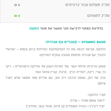
סה"כ תשלום עבור כרטיסים
₪
0
סה"כ לתשלום
₪
0
בלחיצת כפתור לרכישה הנני מאשר את תנאי
התקנון
Dynamic Band – קאברים עם אנרגיה!
הלהקה מביאה לבמה את כל הקלאסיקות הגדולות ברוק ובפופ – ישראלי
ולועזי, עם אנרגיה סוחפת ואהבה ענקית למוזיקה.
מופע טריביוט מיוחד ונשי של זמרות הענק של מוזיקה הישראלית – ריקי
גל, שרי, ריטה, יהודית רביץ, מרגול, קורין אלאל ועוד.
ערב של רוק, נשמה והרבה וייב טוב, עם שירים שאי אפשר שלא לשיר
איתם!
חברי הלהקה:
לימור שמם פפיני – שירה
יובל ליבליך– גיטרה חשמלית (גן חיות, אהוד בנאי, מולדבי)