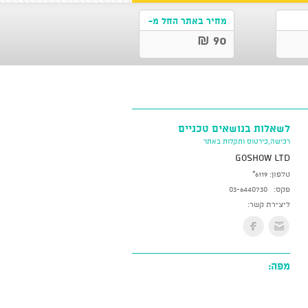
מחיר באתר החל מ-
90 ₪
לשאלות בנושאים טכניים
רכישה,כירטוס ותקלות באתר
GoShow LTD
טלפון:
*6119
פקס:
03-6440730
ליצירת קשר:
מפה: