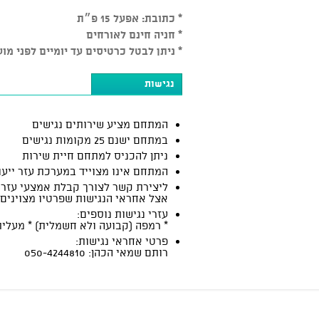
* כתובת: אפעל 15 פ״ת
* חניה חינם לאורחים
* ניתן לבטל כרטיסים עד יומיים לפני מועד המופע בכפוף ל-5% דמי
נגישות
המתחם מציע שירותים נגישים
במתחם ישנם 25 מקומות נגישים
ניתן להכניס למתחם חיית שירות
המתחם אינו מצוייד במערכת עזר ייעו
ליצירת קשר לצורך קבלת אמצעי עזר:
אצל אחראי הנגישות שפרטיו מצוינים
עזרי נגישות נוספים:
* רמפה (קבועה ולא חשמלית) * מעלית
פרטי אחראי נגישות:
רותם שמאי הכהן: 050-4244810