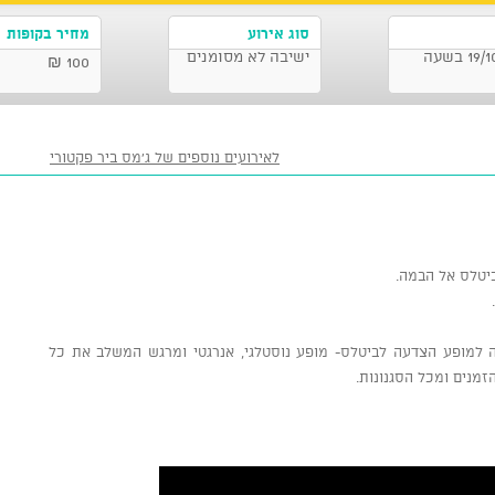
סוג אירוע
מחיר בקופות
JEM'S BEER FACTORY, פתח תקווה 19/10/2025 בשעה
ישיבה לא מסומנים
100 ₪
לאירועים נוספים של ג'מס ביר פקטורי
ביטלס אל הבמה.
 מגיעים ל-JEM's פתח תקווה למופע הצדעה לביטלס- מופע נוסטלגי, אנרגטי ומרגש המשלב את כל
זמנים ומכל הסגנונות.