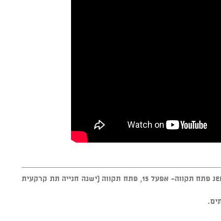
ההופעה תתקיים ביום ראשון, 19/10- Jem's פתח תקווה- אפעל 15, פתח תקווה (ישנה חנייה תת קרקעית