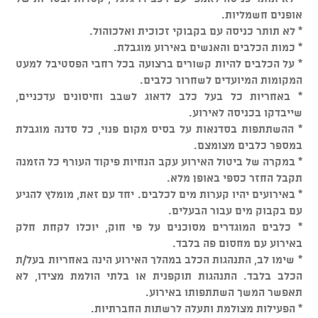
אופנים חשמליות.
* לא תותר כניסה עם בקבוקי זכוכית ואלכוהול.
* כמות הכלבים והאנשים באירוע מוגבלת.
* על הכלבים להיות קשורים ברצועה בכל רחבי הפסטיבל למעט
המקומות המיועדים לשחרור כלבים.
* באחריות כל בעל כלב לדאוג לשבב וחיסונים עדכניים,
שייבדקו בכניסה לאירוע.
* ההשתתפות בסדנאות על בסיס מקום פנוי, כל סדנה מוגבלת
במספר כלבים מצומצם.
* במקרה של ביטול האירוע עקב הנחיות פיקוד העורף כל הזמנה
תקבל החזר כספי באופן מלא.
* באירועים יהיו קערות מים לכלבים. יחד עם זאת, מומלץ להגיע
עם בקבוק מים עבור הבעלים.
* כלבים המוגדרים מסוכנים על פי חוק, יוכלו לקחת חלק
באירוע עם מחסום פה בלבד.
* שימו לב, התנהגות הכלב במהלך האירוע הינה באחריות בעל/ת
הכלב בלבד. התנהגות תוקפנית או בלתי הולמת מצידו, לא
תאפשר המשך השתתפותו באירוע.
* הפעילות מצולמת ותעלה לרשתות החברתיות.