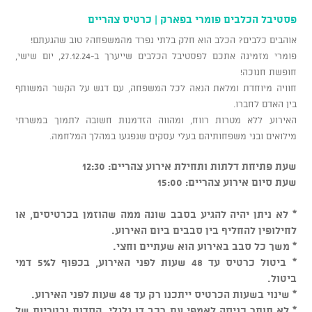
פסטיבל הכלבים פומרי בפארק | כרטיס צהריים
אוהבים כלבים? הכלב הוא חלק בלתי נפרד מהמשפחה? טוב שהגעתם!
פומרי מזמינה אתכם לפסטיבל הכלבים שייערך ב-27.12.24, יום שישי,
חופשת חנוכה!
חוויה מיוחדת ומלאת הנאה לכל המשפחה, עם דגש על הקשר המשותף
בין האדם לחברו.
האירוע ללא מטרות רווח, ומהווה הזדמנות חשובה לתמוך במשרתי
מילואים ובני משפחותיהם בעלי עסקים שנפגעו במהלך המלחמה.
שעת פתיחת דלתות ותחילת אירוע צהריים: 12:30
שעת סיום אירוע צהריים: 15:00
* לא ניתן יהיה להגיע בסבב שונה ממה שהוזמן בכרטיסים, או
לחילופין להחליף בין סבבים ביום האירוע.
* משך כל סבב באירוע הוא שעתיים וחצי.
* ביטול כרטיס עד 48 שעות לפני האירוע, בכפוף ל5% דמי
ביטול.
* שינוי בשעות הכרטיס ייתכנו רק עד 48 שעות לפני האירוע.
* לא תותר כניסה לאמפי עם רכב דו גלגלי, קסדות ובטריות של