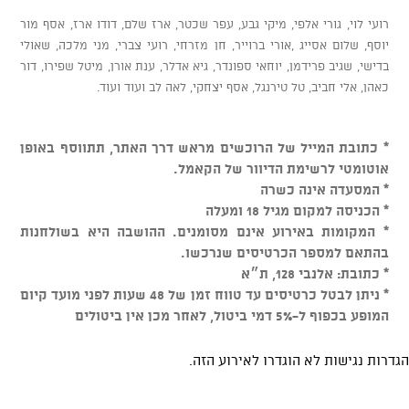
רועי לוי, גורי אלפי, מיקי גבע, עפר שכטר, ארז שלם, דודו ארז, אסף מור
יוסף, שלום אסייג ,אורי ברוייר, חן מזרחי, רועי צברי, מני מלכה, שאולי
בדישי, שגיב פרידמן, יוחאי ספונדר, גיא אדלר, ענת אורן, מיטל שפירו, דור
כאהן, אלי חביב, טל טירנגל, אסף יצחקי, לאה לב ועוד ועוד.
* כתובת המייל של הרוכשים מראש דרך האתר, תתווסף באופן
אוטומטי לרשימת הדיוור של הקאמל.
* המסעדה אינה כשרה
* הכניסה למקום מגיל 18 ומעלה
* המקומות באירוע אינם מסומנים. ההושבה היא בשולחנות
בהתאם למספר הכרטיסים שנרכשו.
* כתובת: אלנבי 128, ת״א
* ניתן לבטל כרטיסים עד טווח זמן של 48 שעות לפני מועד קיום
המופע בכפוף ל-5% דמי ביטול, לאחר מכן אין ביטולים
הגדרות נגישות לא הוגדרו לאירוע הזה.