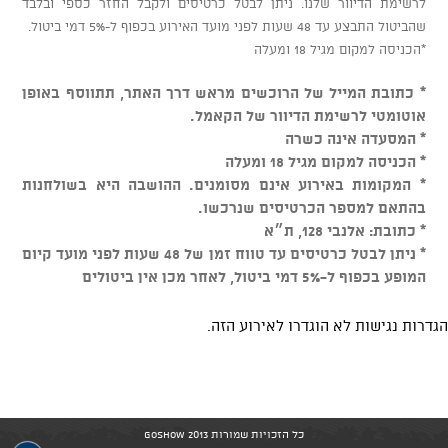
לרשימת הדיוור שלנו. ניתן לבטל כרטיסים ולקבל החזר כספי ובלבד
שהביטול התבצע עד 48 שעות לפני מועד האירוע בכפוף ל-5% דמי ביטול.
*הכניסה למקום מגיל 18 ומעלה
* כתובת המייל של הרוכשים מראש דרך האתר, תתווסף באופן
אוטומטי לרשימת הדיוור של הקאמל.
* המסעדה אינה כשרה
* הכניסה למקום מגיל 18 ומעלה
* המקומות באירוע אינם מסומנים. ההושבה היא בשולחנות
בהתאם למספר הכרטיסים שנרכשו.
* כתובת: אלנבי 128, ת״א
* ניתן לבטל כרטיסים עד טווח זמן של 48 שעות לפני מועד קיום
המופע בכפוף ל-5% דמי ביטול, לאחר מכן אין ביטולים
הגדרות נגישות לא הוגדרו לאירוע הזה.
כל הזכויות שמורות GoShow 2013