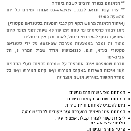
** הזמנתם בנפרד ורוצים לשבת ביחד ?
** צרו קשר ונדאג לכם... 03-6762939 אנחנו זמינים כל יום
מהשעה 15:00
(איחוד הזמנות מראש תקף רק לגבי הופעות בסטנדאפ פקטורי)
ניתן לבטל כרטיסים עד טווח זמן של 48 שעות לפני מועד קיום
המופע בכפוף ל-5% דמי ביטול, לאחר מכן אין ביטולים
מוצר זה נמכר באמצעות מערכת GOSHOW על ידי סטנדאפ
פקטורי בע"מ, ח.פ. 515124220 מרח' שביל המרץ 5, תל
אביב-יפו
חברת GOSHOW אינה אחראית על שמירת זכויות בעלי התכנים
ו/או איכות השירות במקום האירוע ו/או קיום האירוע ו/או כל
מחדל הקשור באירוע מושא מוצר זה
המתחם מציע שירותים נגישים
במתחם ישנם 4 מקומות נגישים
ניתן להכניס למתחם חיית שירות
המתחם אינו מצוייד במערכת עזר ייעודית לכבדי שמיעה
ליצירת קשר לצורך קבלת אמצעי עזר:
טלפוני 03-6762939
פרטי אחראי נגישות: