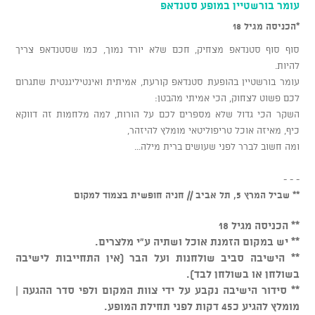
עומר בורשטיין במופע סטנדאפ
*הכניסה מגיל 18
סוף סוף סטנדאפ מצחיק, חכם שלא יורד נמוך, כמו שסטנדאפ צריך
להיות.
עומר בורשטיין בהופעת סטנדאפ קורעת, אמיתית ואינטיליגנטית שתגרום
לכם פשוט לצחוק, הכי אמיתי מהבטן:
השקר הכי גדול שלא מספרים לכם על הורות, למה מלחמות זה דווקא
כיף, מאיזה אוכל טריפוליטאי מומלץ להיזהר,
ומה חשוב לברר לפני שעושים ברית מילה...
- - -
** שביל המרץ 5, תל אביב // חניה חופשית בצמוד למקום
** הכניסה מגיל 18
** יש במקום הזמנת אוכל ושתיה ע"י מלצרים.
** הישיבה סביב שולחנות ועל הבר (אין התחייבות לישיבה
בשולחן או בשולחן לבד).
** סידור הישיבה נקבע על ידי צוות המקום ולפי סדר ההגעה |
מומלץ להגיע כ45 דקות לפני תחילת המופע.