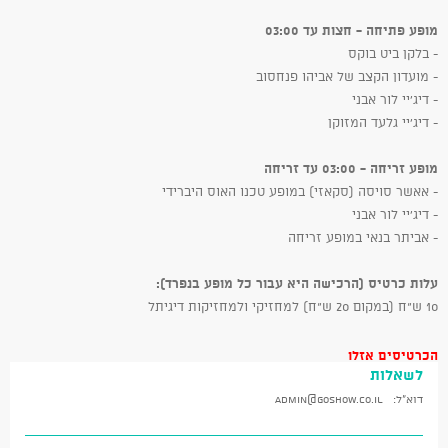
מופע פתיחה - חצות עד 03:00
- בלקן ביט בוקס
- מועדון הקצב של אביהו פנחסוב
- דיג'יי לור אבני
- דיג'יי גלעד המזוקן
מופע זריחה - 03:00 עד זריחה
- אאשר סויסה (סקאזי) במופע טכנו האוס היברידי
- דיג'יי לור אבני
- אביתר בנאי במופע זריחה
עלות כרטיס (הרכישה היא עבור כל מופע בנפרד):
10 ש"ח (במקום 20 ש"ח) למחזיקי ולמחזיקות דיגיתל
הכרטיסים אזלו
לשאלות
דוא"ל:
admin@goshow.co.il