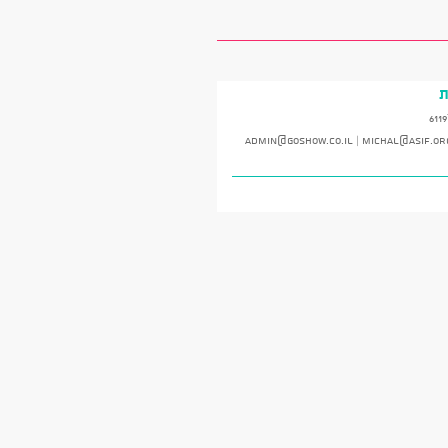
ת
*
admin@goshow.co.il
|
michal@asif.or