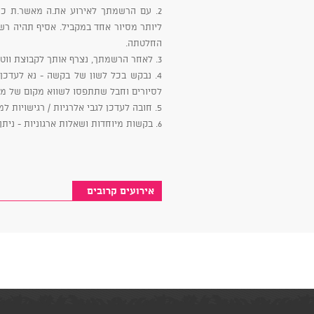
2. עם הרשמתך לאירוע את.ה מאשר.ת כי 
ליותר מסיור אחד במקביל. אסיף תהיה ר
החלטתה.
3. לאחר הרשמתך, נצרף אותך לקבוצת ווטסאפ ייעודית.
4. נבקש בכל לשון של בקשה - נא לעדכן
לסיורים וחבל שתתפסו לשווא מקום של מ
5. חובה לעדכן לגבי אלרגיות / רגישויות למזון מול המדריכה.
6. בקשות מיוחדות ושאלות ארגוניות - ניתן להעביר במייל:
אירועים קרובים