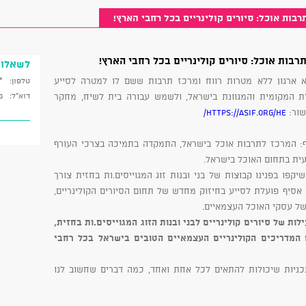
בות אוכל: סיורים קולינריים בכל רחבי הארץ!
בות אוכל: סיורים קולינריים בכל רחבי הארץ!
לשאלו
 ארגון ללא מטרות רווח ומרכז תרבות ששם לו למטרה לסייע
טלפון:
6119
ת המקומית והמגוונת בישראל, ולשמש עבורה בית לשיח, מחקר
דוא"ל:
g
שור:
https://asif.org/he/
 באסיף: המרכז לתרבות אוכל בישראל, התמקדה בתמיכה בצרכי העורף
ועית בתחום האוכל בישראל.
ו בפנינו קבוצות של בני ובנות זוג המגוייסים.ות בחזית צורך
, אסיף פועלת לסייע בחיזוק מחדש של תחום הסיורים הקולינריים,
ל עסקי האוכל העצמאיים.
לות של סיורים קולינריים לבני ובנות הזוג המגוייסים.ות בחזית,
 המדריכים הקולינריים העצמאיים הטובים בישראל בכל רחבי
ר תכניות שיכולות להתאים לכל אחת ואחד, כמה דברים שחשוב לנו