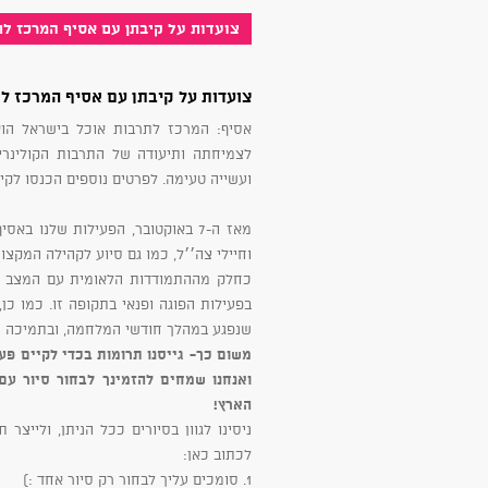
צועדות על קיבתן עם אסיף המרכז לתר
צועדות על קיבתן עם אסיף המרכז לתר
אסיף: המרכז לתרבות אוכל בישראל הוא
לצמיחתה ותיעודה של התרבות הקולינרי
ועשייה טעימה. לפרטים נוספים הכנסו לקי
מאז ה-7 באוקטובר, הפעילות שלנו
וחיילי צה׳׳ל, כמו גם סיוע לקהילה המקצ
כחלק מההתמודדות הלאומית עם המצב שיקפ
בפעילות הפוגה ופנאי בתקופה זו. כמו כן
שנפגע במהלך חודשי המלחמה, ובתמיכה ש
משום כך- גייסנו תרומות בכדי לקיים פעי
ואנחנו שמחים להזמינך לבחור סיור עם
הארץ!
ניסינו לגוון בסיורים ככל הניתן, ולייצ
לכתוב כאן:
1. סומכים עליך לבחור רק סיור אחד :)