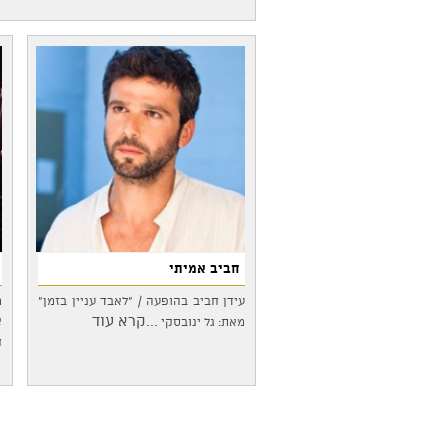
חביב אמיתי
עידן חביב בהופעה / "לאבד עניין בזמן"
מ
...קרא עוד
א
מאת: גל ינובסקי
ח