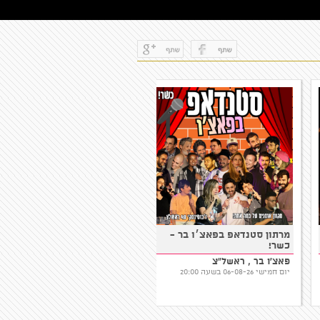
קאמל קומדי קלאב - עושים
מרתון סטנדאפ בפאצ׳ו בר -
סטנדאפ!
כשר!
קאמל קומדי קלאב, תל
פאצ'ו בר , ראשל"צ
אביב-יפו
יום חמישי 06-08-26 בשעה 20:00
יום חמישי 06-08-26 בשעה 21:00