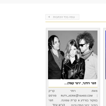
נועה מנור
סטנדאפ פקטורי
צפה בכל הכתבות
פאב הפינה
פאצ'ו
קאמל קומדי קלאב
קומדי בר
רונן טבריה הפקות סטנדאפ
שלי בן משה
חמי רודנר, ירמי קפלן…
מאת: רותי קריק
|
ruty_kerik@yahoo.com
פורסם
במקור במידע 8 קרית שמונה. חמי
...קרא עוד
רודנר, ירמי קפלן ודנה…