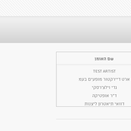
שם האומן
TEST ARTIST
ארט דיירקטור מופעים בעמ
גדי וילצ'רסקי
ד"ר אופטיקה
דוואי תיאטרון ליצנות
הבית של אבא
המחלקה לתרבות תורנית
משה אשכנזי