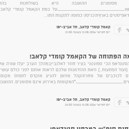
ם מסומנים. ההושבה היא בשולחנות בהת
ו__________________________על במת הקאמל קומדי קלאב א
אפיסטים בארץ!הכניסה כפופה לתקנות התו...
קאמל קומדי קלאב, תל אביב-יפו
יום חמישי 13.08.2026 בשעה 21:00
ה הפתוחה של הקאמל קומדי קלאב!
סטנדאפ הכי ספונטני בעיר חוזר לאלנבי!במהלך הערב יעלו שורה 
(ועוד הפתעות..) וזאת ההזדמנות שלכם לראות אותם לפני כולם עוש
ים לכוכבים של מחר!הקהל מוזמן להגיע מוקדם לתפוס מקום 
ים.__________________*המקומות באירוע אינם מסומנים. ההושבה 
קאמל קומדי קלאב, תל אביב-יפו
יום חמישי 13.08.2026 בשעה 23:00
ים סופ"ש במרתון סטנדאפ!