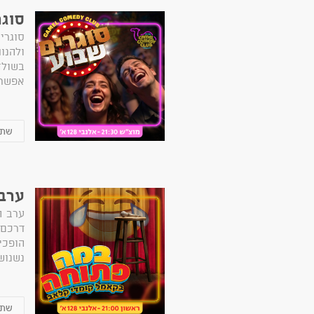
סוגר
סוגרי
ולהנו
בשולח
אפשר 
ערב
ערב ה
דרכם 
הופכ
נשנוש