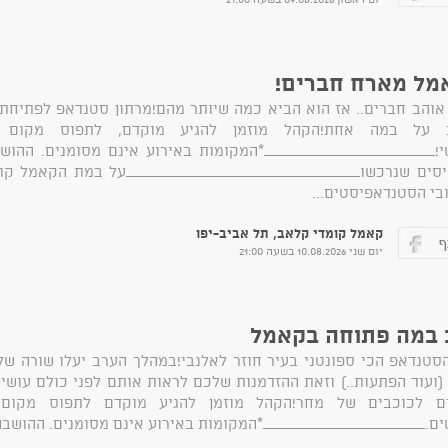
מל מארח חברים!
אוהב חברים.. אז הוא הביא כמה שיותר מהם!מרתון סטנדאפ לפתיחת 
 על במה אחת!הקהל מוזמן להגיע מוקדם, לתפוס מקום ו
י!___________________*המקומות באירוע אינם מסומנים. ההוש
סים שנרכשו__________________________על במת הקאמל קומד
בי הסטנדאפיסטים...
קאמל קומדי קלאב, תל אביב-יפו
יום שני 10.08.2026 בשעה 21:00
 במה פתוחה בקאמל
סטנדאפ הכי ספונטני בעיר חוזר לאלנבי!במהלך הערב יעלו שורה 
(ועוד הפתעות..) וזאת ההזדמנות שלכם לראות אותם לפני כולם עוש
ים לכוכבים של מחר!הקהל מוזמן להגיע מוקדם לתפוס מקום 
ים.__________________*המקומות באירוע אינם מסומנים. ההושבה 