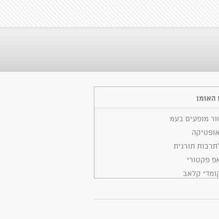
האומן
ור מופעים בעמ
אופטיקה
רבות תורנית
פ פקטורי
ומדי קלאב
די בר
 הפקות סטנדאפ