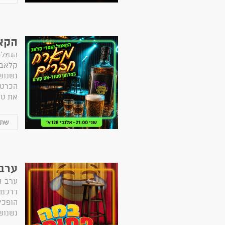
הקא
הגמל 
קלאב
נשנוש
הכרטי
את טו
ערב
ערב ה
דרכם 
הופכ
נשנוש