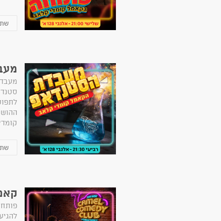
מעב
מעבדת
סטנדא
לתפוס
ההושב
קומדי
קאמל
פותחי
להגיע