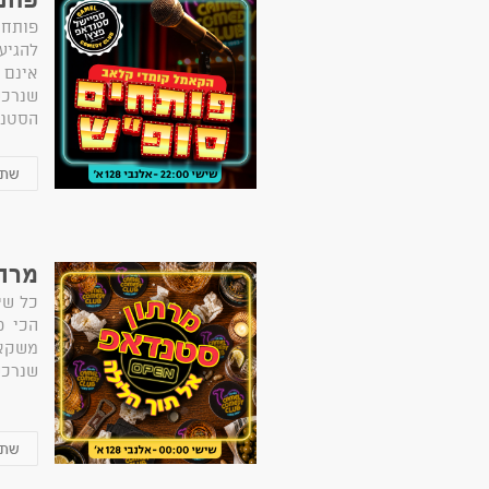
פותחי
להגיע
אינ
שנרכש
הסטנד
מרתו
כל שי
הכי פ
משקאו
שנרכש