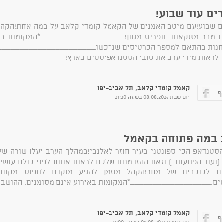
ים עוד שבוע!
ם שבוע!עם מיטב האמנים של הקאמל קומדי קלאב על במה אחת!הקהל 
ת מבר משקאות ותפריט מגוון!___________________*המקומות באי
נות בהתאם למספר הכרטיסים שנרכשו______________________
לראות מידי ערב את טובי הסטנדאפיסטים בארץ!
קאמל קומדי קלאב, תל אביב-יפו
יום שבת 08.08.2026 בשעה 21:30
 במה פתוחה בקאמל
סטנדאפ הכי ספונטני בעיר חוזר לאלנבי!במהלך הערב יעלו שורה 
(ועוד הפתעות..) וזאת ההזדמנות שלכם לראות אותם לפני כולם עוש
ים לכוכבים של מחר!הקהל מוזמן להגיע מוקדם לתפוס מקום 
ים.__________________*המקומות באירוע אינם מסומנים. ההושבה 
קאמל קומדי קלאב, תל אביב-יפו
יום ראשון 09.08.2026 בשעה 21:00