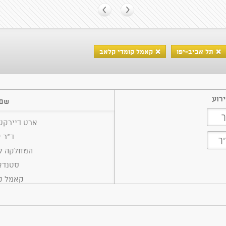
תל אביב-יפו
קאמל קומדי קלאב
רוע
שם 
ארט דיירקט
ד"ר 
המחלקה לת
סטנדא
קאמל ק
קומ
רונן טבריה