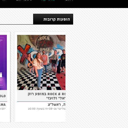
הופעות קרובות
HILA ZAARUR - Acoustic
rock & rose במופע רוק
Rock Show
ישראלי ולועזי
AMAMA, תל אביב-יפו
נוצ'ה, ראשל"צ
יום שלישי 11-08-26 בשעה 20:30
יום שלישי 11-08-26 בשעה 20:00