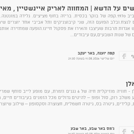
ים על הדשא | המחווה לאריק איינשטיין , מאיר
תל אביב 1970.קפה של בוקר בכסית. בריזה בחוף מציצים. גלידה במו
 לנצח.ובלב הפועם הזה, שני קיבוצניקים ותל אביבי אחד יוצרים ש
 אגדות תרבות שעיצבו והאירו את פסקול חיינו.הופעה שמחזירה אותנ
 של שנות השבעים,עם עיבודים...
קפה יוענה, באר יעקב
יום שלישי 11.08.2026 בשעה 21:30
לן
סו אלן - חוויה מוזיקלית חיה של 6 נגנים וזמרת, עם מופע
 משלב רוק, סול ופופ – להיטים גדולים מכל הזמנים בעיבודים חיים, 
 קלידים, גיטרה בס, גיטרה חשמלית, חצוצרה וסקסופון – שילוב שיוצר ס
ג'מס באר שבע, באר שבע
יום ראשון 30.08.2026 בשעה 21:30