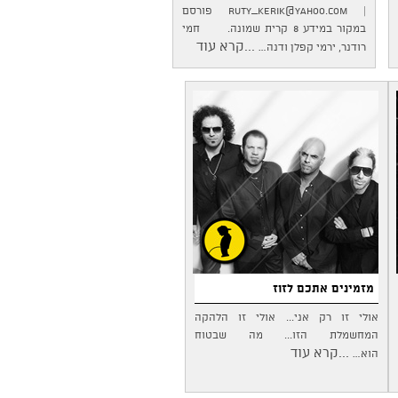
|
ruty_kerik@yahoo.com
פורסם
במקור במידע 8 קרית שמונה. חמי
...קרא עוד
רודנר, ירמי קפלן ודנה…
מזמינים אתכם לזוז
אולי זו רק אני... אולי זו הלהקה
המחשמלת הזו... מה שבטוח
...קרא עוד
הוא…