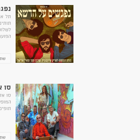
נפגש
תותים
לשלוש
הפועם
סו א
המופע
תופים,