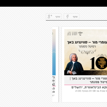
ג'אז במשקיט נמל יפו - כרטיס
עומרי מור – סווינגינג באך |
לסדרת מופעי שקיעה מול הים
רסיטל פסנתר
(4 מופעים בכרטיס אחד)
ימקא הבינלאומית, ירושלים
המשקיט (מול רציף העלייה
יום שבת 01-08-26 בשעה 21:00
השנייה 10), נמל יפו
יום שלישי 28-07-26 בשעה 19:00