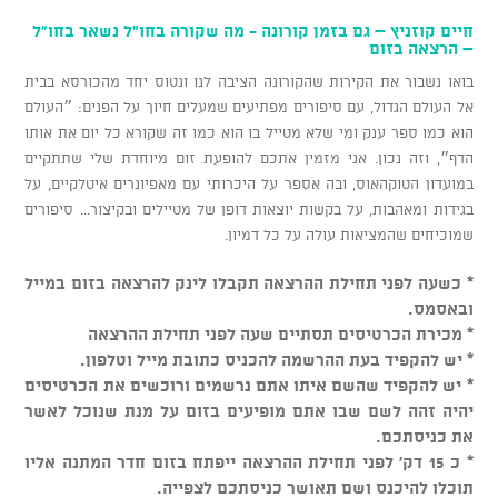
חיים קוזניץ – גם בזמן קורונה - מה שקורה בחו"ל נשאר בחו"ל
– הרצאה בזום
בואו נשבור את הקירות שהקורונה הציבה לנו ונטוס יחד מהכורסא בבית
אל העולם הגדול, עם סיפורים מפתיעים שמעלים חיוך על הפנים: ״העולם
הוא כמו ספר ענק ומי שלא מטייל בו הוא כמו זה שקורא כל יום את אותו
הדף״, וזה נכון. אני מזמין אתכם להופעת זום מיוחדת שלי שתתקיים
במועדון הטוקהאוס, ובה אספר על היכרותי עם מאפיונרים איטלקיים, על
בגידות ומאהבות, על בקשות יוצאות דופן של מטיילים ובקיצור... סיפורים
שמוכיחים שהמציאות עולה על כל דמיון.
* כשעה לפני תחילת ההרצאה תקבלו לינק להרצאה בזום במייל
ובאסמס.
* מכירת הכרטיסים תסתיים שעה לפני תחילת ההרצאה
* יש להקפיד בעת ההרשמה להכניס כתובת מייל וטלפון.
* יש להקפיד שהשם איתו אתם נרשמים ורוכשים את הכרטיסים
יהיה זהה לשם שבו אתם מופיעים בזום על מנת שנוכל לאשר
את כניסתכם.
* כ 15 דק' לפני תחילת ההרצאה ייפתח בזום חדר המתנה אליו
תוכלו להיכנס ושם תאושר כניסתכם לצפייה.