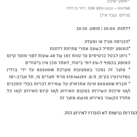
**מופע ישיבה
Dor Ben Lulu – Guitar | דור בן לולו
(צילום: ענבל איל)
דלתות: 20:00 | מופע: 20:30
*הכניסה מגיל 18 ומעלה
*המופע יתחיל כשעה אחרי פתיחת דלתות
* ניתן לבטל כרטיסים עד טווח זמן של 48 שעות לפני מועד קיום
המופע בכפוף ל-5% דמי ביטול, לאחר מכן אין ביטולים
* מוצר זה נמכר באמצעות מערכת GOSHOW על ידי ברלין
בפלורנטין בע"מ, ח.פ. 515164259 מרח' חצרים 15, תל אביב-יפו
* חברת GOSHOW אינה אחראית על שמירת זכויות בעלי התכנים
ו/או איכות השירות במקום האירוע ו/או קיום האירוע ו/או כל
מחדל הקשור באירוע מושא מוצר זה
הגדרות נגישות לא הוגדרו לאירוע הזה.