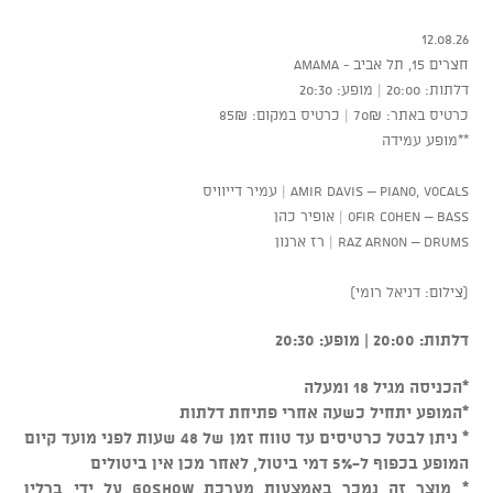
12.08.26
חצרים 15, תל אביב - AMAMA
דלתות: 20:00 | מופע: 20:30
כרטיס באתר: 70₪ | כרטיס במקום: 85₪
**מופע עמידה
Amir Davis – Piano, Vocals | עמיר דייוויס
Ofir Cohen – Bass | אופיר כהן
Raz Arnon – Drums | רז ארנון
(צילום: דניאל רומי)
דלתות: 20:00 | מופע: 20:30
*הכניסה מגיל 18 ומעלה
*המופע יתחיל כשעה אחרי פתיחת דלתות
* ניתן לבטל כרטיסים עד טווח זמן של 48 שעות לפני מועד קיום
המופע בכפוף ל-5% דמי ביטול, לאחר מכן אין ביטולים
* מוצר זה נמכר באמצעות מערכת GOSHOW על ידי ברלין