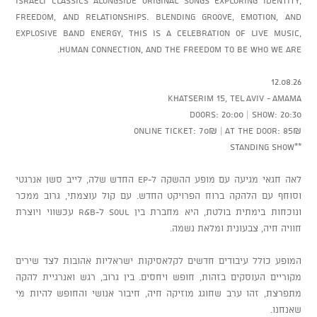
freedom, and relationships. Blending groove, emotion, and
explosive band energy, this is a celebration of live music,
human connection, and the freedom to be who we are.
12.08.26
Khatserim 15, Tel Aviv - AMAMA
Doors: 20:00 | Show: 20:30
Online ticket: 70₪ | At the door: 85₪
**Standing show
לאה חגאי מגיעה עם מופע ההשקה ל-EP החדש שלה, לייב סשן אנרגטי
וסוחף עם הלהקה ברוח הפרויקט החדש. עם קול עוצמתי, גרוב ממכר
ונוכחות בימתית בולטת, היא מחברת בין Soul ל-R&B עכשווי ויוצרת
חוויה חיה, צבעונית ומלאת נשמה.
המופע כולל עיבודים חדשים לקלאסיקות ישראליות אהובות לצד שירים
מקוריים העוסקים בזהות, חופש ויחסים. בין גרוב, רגש ואנרגיית להקה
מתפרצת, זהו ערב שחוגג מוזיקה חיה, חיבור אנושי והחופש להיות מי
שאנחנו.