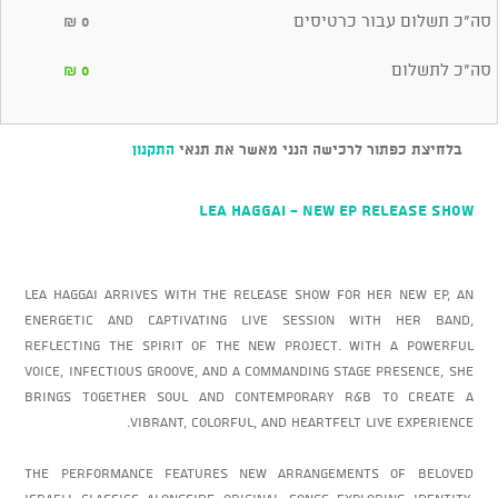
סה"כ תשלום עבור כרטיסים
₪
0
סה"כ לתשלום
₪
0
בלחיצת כפתור לרכישה הנני מאשר את תנאי
התקנון
LEA HAGGAI - New EP Release Show
Lea Haggai arrives with the release show for her new EP, an
energetic and captivating live session with her band,
reflecting the spirit of the new project. With a powerful
voice, infectious groove, and a commanding stage presence, she
brings together soul and contemporary R&B to create a
vibrant, colorful, and heartfelt live experience.
The performance features new arrangements of beloved
Israeli classics alongside original songs exploring identity,