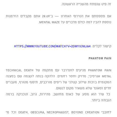
זה פיט שנפתח מהשנייה הראשונה.
אם פספסתם את הטירוף האחרון — ב־28.09 אתם מקבלים הזדמנות
נוספת להבין למה כולם מדברים על Mental Maze.
קישור לקליפ:
https://www.youtube.com/watch?v=2DmYXjNLIA4
PHANTOM PAIN
Phantom Pain מגיעים לוונדרבר עם מתקפה של Technical Death
Metal אגרסיבי, מדויק וחסר רחמים. הלהקה בנתה לעצמה שם בסצנה
המקומית בזכות שילוב קטלני של ריפים מורכבים, תיפוף מטורף, מעברים
חדים וסאונד שלא משאיר מקום לנשום.
כל שיר הוא מסע של כאוס מחושב, מהירות, גרוב, וטכניקה ברמה
הגבוהה ביותר.
לחובבי Death, Obscura, Necrophagist, Beyond Creation וכל מי