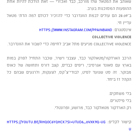
שאוהב את המטאל שלו מורכב, כבד ואכזרי — זאת הולכת להיות אחת
ההופעות המסוכנות בערב.
ב־28.09 הם עולים לבמת הוונדרבר כדי להזכיר לכולם למה הדת' מטאל
עדיין חי.
אינסטגרם:
https://www.instagram.com/ppainband
COLLECTIVE VIOLENCE
Collective Violence מגיעים מתל אביב לחיפה כדי לשבור את הוונדרבר.
הרכב הארדקור/מטאלקור כבד, עצבני וישיר, שכבר התחיל לפרק במות
בארץ עם סאונד אגרסיבי, ריפים כבדים, קצב דורס ותחושה של כאוס
מבוקר. זה סט שנועד לפיט, לבודי־צ׳קס, לצעקות, ולרגעים שבהם כל
הקהל זז ביחד.
בלי משחקים.
בלי פילטרים.
רק הארדקור מטאלקור כבד, מרושע, ופרונטלי.
קישור לקליפ:
https://youtu.be/rHqoc6yqhck?si=UTuD6_0VXk9q-UG
U