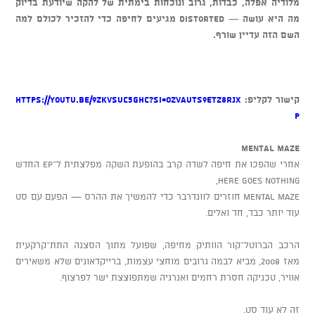
מלודיה אפלה, כבדות, גרוב ונוכחות בימתית של להקה שיודעת בדיוק
מה היא עושה — Distorted מגיעים לחיפה כדי להזכיר לכולם למה
השם הזה עדיין שורף.
קישור לקליפ:
https://youtu.be/9ZKvSUC5GHc?si=ozvAutS9etZ8rJX
P
MENTAL MAZE
אחרי שהפכו את חיפה לשדה קרב בהופעת השקה מפלצתית ל־EP החדש
Here Goes Nothing,
Mental Maze חוזרים לוונדרבר כדי להמשיך את ההרס — הפעם עם סט
עוד יותר כבד, חד ואלים.
הרכב הברוטל־קור הוותיק מחיפה, שפועל מתוך הסצנה התת־קרקעית
מאז 2008, מביא לבמה גרובים מוחצי עצמות, ברייקדאונים שלא משאירים
אוויר, טכניקה חסרת רחמים ואנרגיה שמתפוצצת ישר לפרצוף.
זה לא עוד סט.