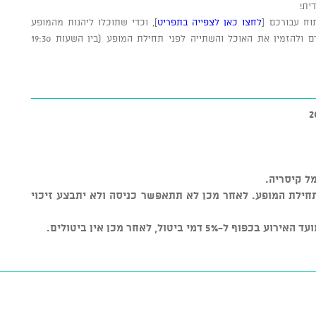
ית!
וח עבורכם [
לחצו כאן לצפייה בתפריט
], וכדי שתוכלו ליהנות מהמופע
ברציפות וללא הפרעות, נבקשכם להגיע מוקדם ולהזמין את האוכל והשתייה לפני תחילת המופע (בין השעות 19:30
מל קיסריה.
 30 דקות ממועד תחילת המופע. לאחר מכן לא תתאפשר כניסה ולא יתבצע זיכוי