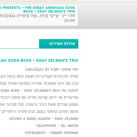
o presents –THE GREAT AMERICAN SONG
BOOK - Shay Zelman's Trio
20:00
אודות האירוע
AN SONG BOOK - Shay Zelman's Trio
CARLOJAZZ by Koby Shem Tov
חוויה תרבותית וקולינרית יוצאת דופן בנמל הע
ערב של ג'אז משובח, אווירה קסומה ואוכל מעול
הופעה של THE GREAT AMERICAN SONG BOOK - Shay Zelman's Trio
שלישיית שי זלמן מגיעה אלינו עם מופע לכבוד
נשמע שירים מאת ג'ורג' גרשווין, קול פורטר ועוד
מופע סווינג קלאסי בקצב ובהרמוניה היחודיים
Drums & Band Leader - Shay Zelman
Saxophone - Tal Varon
Keyboards - Itamar Dorman