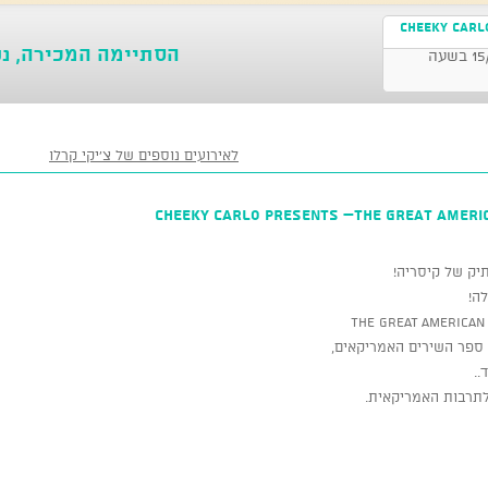
Cheeky Carl
הסתיימה המכירה, נ
חדר יין - צ'יקי קרלו, נמל קיסריה 15/07/2026 בשעה
לאירועים נוספים של צ'יקי קרלו
Cheeky Carlo presents –THE GREAT AMERIC
תיק של קיסריה!
ה!
 ספר השירים האמריקאים,
..
 לתרבות האמריקאית.