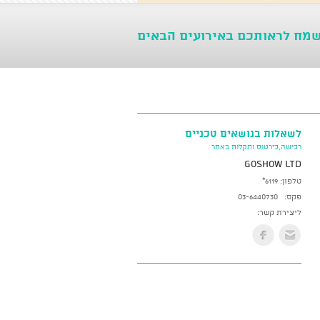
שמח לראותכם באירועים הבאים
לשאלות בנושאים טכניים
רכישה,כירטוס ותקלות באתר
GoShow LTD
טלפון:
*6119
פקס:
03-6440730
ליצירת קשר: