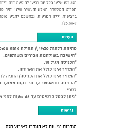
הצטרפו אלינו בכל יום רביעי להופעה חיה וייחוד
תפריט המסעדה המלא והעשיר שלנו יהיה פת
ל-20:00).
הערות
פתיחת דלתות 19:30 \\ תחילת מופע 20:00
*הישיבה בשולחנות אבירים משותפים.
*הכניסה מגיל 18.
*המחיר אינו כולל את הארוחה.
*המחיר אינו כולל את הכניסה/ החניה לנ
*הכניסה תתאפשר עד
כספי.
*ניתן לבטל כרטיסים עד 48 שעות לפני מועד האירוע בכפוף ל-5% דמי ביטול, לאחר מכן אין ביטולים.
נגישות
הגדרות נגישות לא הוגדרו לאירוע הזה.