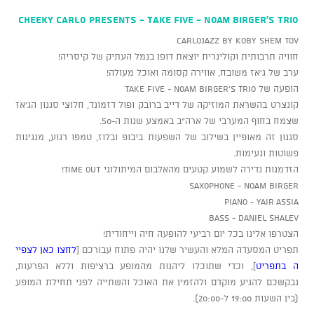
Cheeky Carlo presents - TAKE FIVE - Noam Birger's Trio
CARLOJAZZ by Koby Shem Tov
חוויה תרבותית וקולינרית יוצאת דופן בנמל העתיק של קיסריה!
ערב של ג'אז משובח, אווירה קסומה ואוכל מעולה!
הופעה של TAKE FIVE - Noam Birger's Trio
קונצרט בהשראת המוזיקה של דייב ברובק ופול דזמונד, חלוצי סגנון הג'אז
שצמח בחוף המערבי של ארה"ב באמצע שנות ה-50.
סגנון זה מאופיין בשילוב של השפעות ביבופ ובלוז, טמפו רגוע, מנגינות
פשוטות ונעימות.
הזדמנות נדירה לשמוע קטעים מהאלבום המיתולוגי Time Out!
Saxophone - Noam Birger
Piano - Yair Assia
Bass - Daniel Shalev
הצטרפו אלינו בכל יום רביעי להופעה חיה וייחודית!
תפריט המסעדה המלא והעשיר שלנו יהיה פתוח עבורכם [
לחצו כאן לצפיי
ה בתפריט
], וכדי שתוכלו ליהנות מהמופע ברציפות וללא הפרעות,
נבקשכם להגיע מוקדם ולהזמין את האוכל והשתייה לפני תחילת המופע
(בין השעות 19:00 ל-20:00).