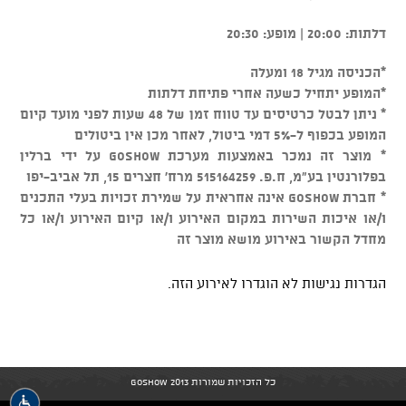
דלתות: 20:00 | מופע: 20:30
*הכניסה מגיל 18 ומעלה
*המופע יתחיל כשעה אחרי פתיחת דלתות
* ניתן לבטל כרטיסים עד טווח זמן של 48 שעות לפני מועד קיום
המופע בכפוף ל-5% דמי ביטול, לאחר מכן אין ביטולים
* מוצר זה נמכר באמצעות מערכת GOSHOW על ידי ברלין
בפלורנטין בע"מ, ח.פ. 515164259 מרח' חצרים 15, תל אביב-יפו
* חברת GOSHOW אינה אחראית על שמירת זכויות בעלי התכנים
ו/או איכות השירות במקום האירוע ו/או קיום האירוע ו/או כל
מחדל הקשור באירוע מושא מוצר זה
הגדרות נגישות לא הוגדרו לאירוע הזה.
כל הזכויות שמורות GoShow 2013