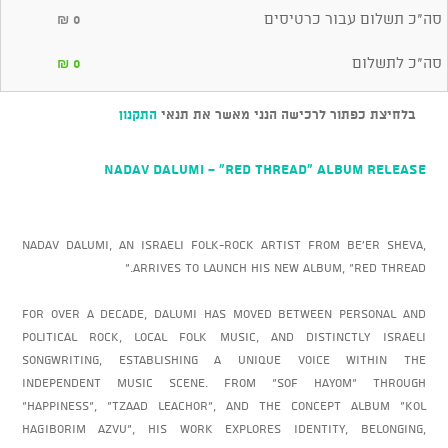
סה"כ תשלום עבור כרטיסים
₪
0
סה"כ לתשלום
₪
0
בלחיצת כפתור לרכישה הנני מאשר את תנאי
התקנון
NADAV DALUMI - “Red Thread” Album Release
Nadav Dalumi, an Israeli folk-rock artist from Be’er Sheva,
arrives to launch his new album, “Red Thread.”
For over a decade, Dalumi has moved between personal and
political rock, local folk music, and distinctly Israeli
songwriting, establishing a unique voice within the
independent music scene. From “Sof HaYom” through
“Happiness”, “Tzaad LeAchor”, and the concept album “Kol
HaGiborim Azvu”, his work explores identity, belonging,