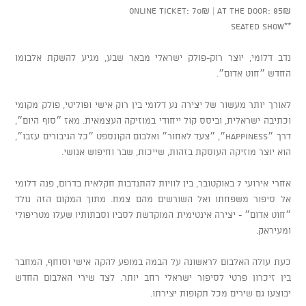
Online ticket: 70₪ | At the door: 85₪
**Seated show
נדב דלומי, יוצר רוק-פולק ישראלי מבאר שבע, מגיע להשקת אלבומו
החדש ״חוט אדום״.
לאורך יותר מעשור של יצירה נע דלומי בין רוק אישי ופוליטי, פולק מקומי
וכתיבה ישראלית, וביסס קול ייחודי במוזיקה העצמאית. מאז ״סוף היום״,
דרך ״Happiness״, ״צעד לאחור״ ואלבום הקונספט ״כל הגיבורים עזבו״,
הוא יוצר מוזיקה העוסקת בזהות, שייכות, שבר וחיפוש אנושי.
אחרי אירועי 7 באוקטובר, בין לוויות להתנדבות חקלאית בדרום, פנה דלומי
אל סיפור משפחתו ואל השורשים מהם צמח. מתוך המקום הזה נולד
״חוט אדום״ - יצירה אינטימית המוקדשת לסביו וסבתותיו שעלו מטריפולי
ומעיראק.
כעת עולה האלבום לראשונה על הבמה במופע להקה אישי וסוחף, המחבר
בין זיכרון פרטי לסיפור ישראלי רחב יותר. לצד שירי האלבום החדש
יבוצעו גם שירים מכל תקופות יצירתו.