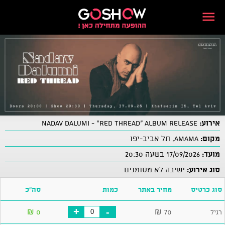
אירוע:
NADAV DALUMI - “Red Thread” Album Release
מקום:
AMAMA, תל אביב-יפו
מועד:
17/09/2026 בשעה 20:30
סוג אירוע:
ישיבה לא מסומנים
סוג כרטיס
מחיר באתר
כמות
סה"כ
+
-
₪
0
₪
70
רגיל