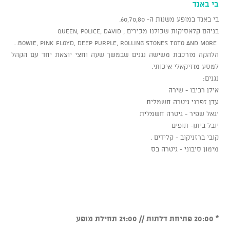
בי באנד
בי באנד במופע משנות ה- 60,70,80.
בניהם קלאסיקות שכולנו מכירים , queen, police, David
bowie, pink Floyd, deep purple, rolling stones toto and more...
הלהקה מורכבת משישה נגנים שבמשך שעה וחצי יוצאת יחד עם הקהל
למסע מוזיקאלי איכותי.
נגנים:
אילן רביבו - שירה
עדן זפרני גיטרה חשמלית
יגאל שפיר - גיטרה חשמלית
יובל ביתן- תופים
קובי ברזניקוב - קלידים .
מימון סיבוני - גיטרה בס
* 20:00 פתיחת דלתות // 21:00 תחילת מופע