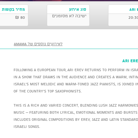
ARI 
סוג אירוע
מחיר בקופות
ישיבה לא מסומנים
80 ₪
לאירועים נוספים של AMAMA
ARI ER
Following a European tour, Ari Erev returns to perform in Isra
in a show that draws in the audience and creates a warm, inti
Israel’s most melodic and warm-toned jazz pianists, is joined 
of the country’s top saxophonists.
This is a rich and varied concert, blending lush jazz harmonie
music – featuring both lyrical, emotional moments and bursts
includes original compositions by Erev, jazz and Latin standar
Israeli songs.