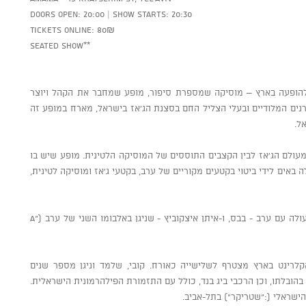
Doors open: 20:00 | Show starts: 20:30
Tickets online: 80₪
Seated show**
להופעה בארץ – מוסיקה שמספרת סיפור, מופע שמחבר את הקהל ויוצר
רנים המלודיים ובעלי הצליל החם בסצנת הג’אז בישראל, מארח במופע זה
ל.
 מעולם הג’אז לבין הקצבים התוססים של המוסיקה הלטינית. מופע שיש בו
 באים לידי ביטוי בקטעים מקוריים של ערב, בקטעי ג’אז ומוסיקה לטינית,
בשלישייה מנגנים: טל פדר – שמרבה לשתף פעולה עם ערב - בבס, ו-איתן איצקוביץ - שניגן באלבומו השני של ערב ("A
והקלרינט בארץ מצטרף לשלישייה כאורח. קובי, שלמד וניגן מספר שנים
 בהובלתו, וכן הרכבי ביג בנד, כולל עם התזמורת הפילהרמונית הישראלית.
ישראלי (:"שטריקר") בתל-אביב.