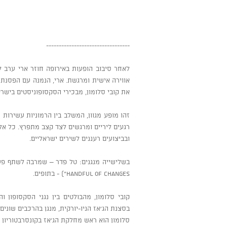
---------------------------------
לאחר סיבוב הופעות באירופה חוזר ארי ערב 
אווירה אישית ומרגשת. ארי, הנמנה עם הפסנת
את קובי סלומון, מבכירי הסקסופוניסטים בישרא
זהו מופע מגוון, המשלב בין הרמוניות עשירות
רגעים ליריים ומרגשים לצד קצב מתפרץ. כל אלה
ובביצועים רעננים לשירים ישראליים.
Handful of Changes") - בתופים.
קובי סלומון, מהבולטים בין נגני הסקסופון 
בסצנת הג'אז הניו-יורקית, מנגן בהרכבים שונים
סלומון הוא ראש מחלקת הג'אז בקונסרבטוריון ה