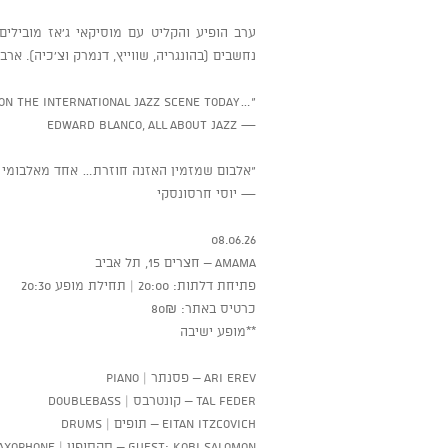
ערב הופיע והקליט עם מוסיקאי ג’אז מובילים
נחשבים (בהונגריה, שווייץ, דנמרק וצ’כיה). א
“…one of the finest pianists on the international jazz scene today”
— Edward Blanco, All About Jazz
“אלבום שמזמין האזנה חוזרת… אחד מאלבומי ה
— יוסי חרסונסקי
08.06.26
AMAMA – חצרים 15, תל אביב
פתיחת דלתות: 20:00 | תחילת מופע 20:30
כרטיס באתר: 80₪
**מופע ישיבה
Ari Erev – פסנתר | Piano
Tal Feder – קונטרבס | Doublebass
Eitan Itzcovich – תופים | Drums
Guest: Kobi Salomon – סקסופון | Saxophone