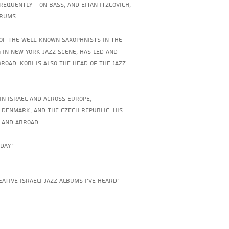
equently - on bass, and Eitan Itzcovich,
drums.
 of the well-known saxophnists in the
 in New York Jazz scene, has led and
oad. Kobi is also the head of the jazz
in Israel and across Europe,
 Denmark, and the Czech Republic. His
l and abroad:
oday”
ative Israeli jazz albums I’ve heard”