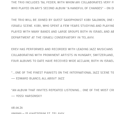
The trio includes Tal Feder, with whom Ari collaborates very fr
who played on Ari's second album "A Handful of Changes" - on 
The Trio will be joined by guest saxophonist Kobi Salomon, one
Israeli scene. Kobi, who spent a few years studying and playing
played with many bands and large groups both in Israel and abr
department at the Israeli Conservatory in Tel Aviv.
Erev has performed and recorded with leading jazz musicians 
collaborating with prominent artists in Hungary, Switzerland,
four albums to date have received wide acclaim, both in Israe
“…one of the finest pianists on the international jazz scene t
— Edward Blanco, All About Jazz
“An album that invites repeated listening… one of the most cre
— Yossi Harsonsky
08.06.26
AMAMA – 15 Khatserim St, Tel Aviv