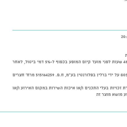
* ניתן לבטל כרטיסים עד טווח זמן של 48 שעות לפני מועד קיום המופע בכפוף ל-5% דמי ביטול, לאחר
* מוצר זה נמכר באמצעות מערכת GOSHOW על ידי ברלין בפלורנטין בע"מ, ח.פ. 515164259 מרח' חצרים
ת על שמירת זכויות בעלי התכנים ו/או איכות השירות במקום האירוע ו/או
ע מושא מוצר זה