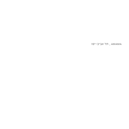
AMAMA , תל אביב-יפו