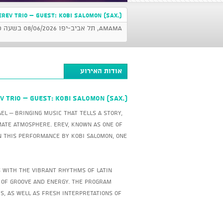
EREV Trio – Guest: Kobi Salomon (Sax.)
AMAMA, תל אביב-יפו 08/06/2026 בשעה 20:30
אודות האירוע
EV Trio – Guest: Kobi Salomon (Sax.)
el – bringing music that tells a story,
mate atmosphere. Erev, known as one of
in this performance by Kobi Salomon, one
s with the vibrant rhythms of Latin
 of groove and energy. The program
ds, as well as fresh interpretations of