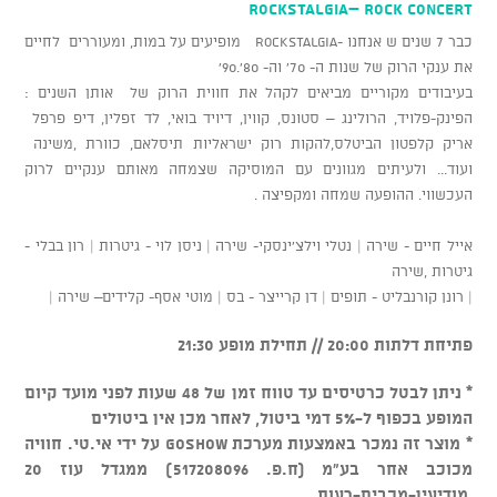
Rockstalgia– Rock Concert
כבר 7 שנים ש אנחנו -Rockstalgia מופיעים על במות, ומעוררים לחיים
את ענקי הרוק של שנות ה- 70' וה- 80'.90'
בעיבודים מקוריים מביאים לקהל את חווית הרוק של אותן השנים :
הפינק-פלויד, הרולינג – סטונס, קווין, דיויד בואי, לד זפלין, דיפ פרפל
אריק קלפטון הביטלס,להקות רוק ישראליות תיסלאם, כוורת ,משינה
ועוד... ולעיתים מגוונים עם המוסיקה שצמחה מאותם ענקיים לרוק
העכשווי. ההופעה שמחה ומקפיצה .
אייל חיים - שירה | נטלי וילצ'ינסקי- שירה | ניסן לוי - גיטרות | רון בבלי -
גיטרות ,שירה
| רונן קורנבליט - תופים | דן קרייצר - בס | מוטי אסף- קלידים– שירה |
פתיחת דלתות 20:00 // תחילת מופע 21:30
* ניתן לבטל כרטיסים עד טווח זמן של 48 שעות לפני מועד קיום
המופע בכפוף ל-5% דמי ביטול, לאחר מכן אין ביטולים
* מוצר זה נמכר באמצעות מערכת GOSHOW על ידי אי.טי. חוויה
מכוכב אחר בע"מ (ח.פ. 517208096) ממגדל עוז 20
,מודיעין-מכבים-רעות