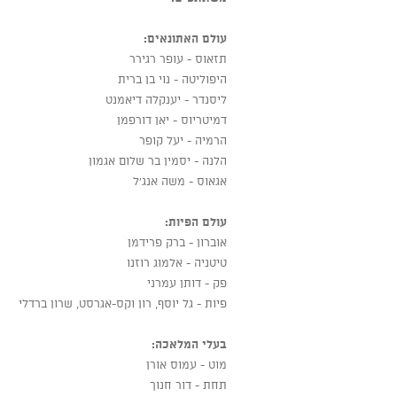
עולם האתונאים:
תזאוס - עופר רגירר
היפוליטה - נוי בן ברית
ליסנדר - יענקלה דיאמנט
דמיטריוס - יאן דורפמן
הרמיה - יעל קופר
הלנה - יסמין בר שלום אגמון
אגאוס - משה אנג'ל
עולם הפיות:
אוברון - ברק פרידמן
טיטניה - אלמוג רוזנו
פק - דותן עמרני
פיות - גל יוסף, רון וקס-אגרסט, שרון ברדלי
בעלי המלאכה:
מוט - עמוס אורן
תחת - דור חנוך