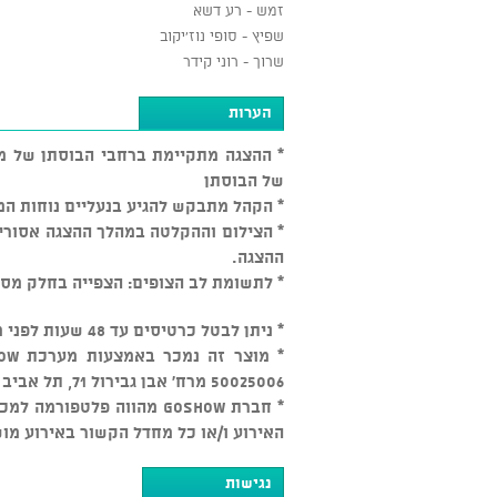
זמש - רע דשא
שפיץ - סופי נוז'יקוב
שרוך - רוני קידר
הערות
* ההצגה מתקיימת ברחבי הבוסתן של מו
של הבוסתן
* הקהל מתבקש להגיע בנעליים נוחות ה
* הצילום וההקלטה במהלך ההצגה אסורי
ההצגה.
* לתשומת לב הצופים: הצפייה בחלק מסצ
* ניתן לבטל כרטיסים עד 48 שעות לפני מועד המופע בכפוף ל-5% דמי ביטול, לאחר מכן אין ביטולים
50025006 מרח' אבן גבירול 71, תל אביב יפו.
* חברת GOSHOW מהווה פלטפ
האירוע ו/או כל מחדל הקשור באירוע מו
נגישות