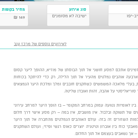
סוג אירוע
מחיר בקופות
ב-יפו
ישיבה לא מסומנים
149 ₪
לאירועים נוספים של מרכז ענב
מינים אתכם למסע חושני אל תוך הבוסתן של מוז"א, ההופך ליער קסום
ארבעה אוהבים נמלטים מהעיר אל תוך הלילה, רק כדי להיתקל בכוחות
ת, בעלי מלאכה המשמשים כשחקנים חובבים ומלך ומלכת היער הנמצאים
סוריאליסטי על אהבה, זהות ואובדן שליטה.
ן לאומיות נטועה עמוק במרחב המקומי – בו הופך היער למרחב עירוני
אים של תשוקה ובלבול. אין מושבים, אין במה – רק מסע אישי דרך חלום
ות השזורים זה בזה: עולם האוהבים הנמלטים מהחברה אל תוך היער
קי כוח בין אוברון וטיטניה יוצרים כאוס רגשי ופיזי; ועולם השחקנים
– אך נשאבים בעצמם אל תוך החלום.