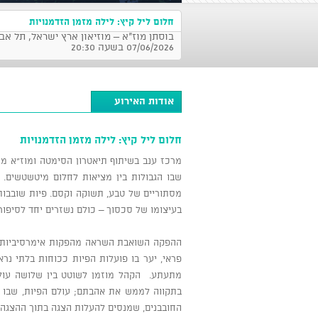
חלום ליל קיץ: לילה מזמן הזדמנויות
בוסתן מוז"א – מוזיאון ארץ ישראל, תל אבי
07/06/2026 בשעה 20:30
אודות האירוע
חלום ליל קיץ: לילה מזמן הזדמנויות
מרכז ענב בשיתוף תיאטרון הסימטה ומוז"א מז
שבו הגבולות בין מציאות לחלום מיטשטשים. 
מסתוריים של טבע, תשוקה וקסם. פיות שובבו
בעיצומו של סכסוך – כולם נשזרים יחד לסיפור 
ההפקה השואבת השראה מהפקות אימרסיביות בי
פראי, יער בו פועלות הפיות ככוחות בלתי נר
מתעתע. הקהל מוזמן לשוטט בין שלושה עולמ
בתקווה לממש את אהבתם; עולם הפיות, שבו מאב
החובבנים, שמנסים להעלות הצגה בתוך ההצגה 