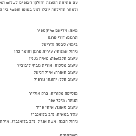
עם פתיחת ההצגה יחולקו הצופים לשלוש תמונ
ולאחר תחילתה יוכלו לנוע באופן חופשי בין ה
מאת: ויליאם שייקספיר
תרגום: דורי פרנס
בימוי: סבטה עזריאל
ניהול אמנותי: עירית פרנק ותומר כהן
עיצוב תלבושות: מאיה גטניו
עיצוב מסכות: אורית נוביץ ליבוביץ
עיצוב תאורה: אייל דניאל
עיצוב חלל: יהונתן גורפיל
מוסיקה מקורית: ברק אולייר
תנועה: מיכל שור
עיצוב סאונד: איתי פריד
עוזר במאית: נדב בלומנברג
ניהול הצגה: משה אנג'ל, נדב בלומנברג, מיקה 
משתתפים: