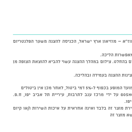
ז"א – מוזיאון ארץ ישראל, הכניסה להצגה משער הפלנטריום
מאפשרות הליכה.
ם בהחלט. צילום במהלך ההצגה עשוי להביא להוצאת הצופה מן
ינות ההצגה בעמידה ובהליכה.
* מוצר זה נמכר באמצעות מערכת GOSHOW על ידי מרכז ענב לתרבות, עיריית תל אביב יפו, ח.פ.
ורמה למכירת מוצר זה בלבד ואינה אחראית על איכות השירות ו/או קיום
שא מוצר זה