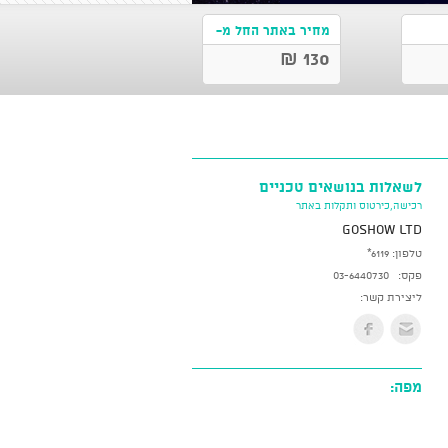
מחיר באתר החל מ-
130 ₪
לשאלות בנושאים טכניים
רכישה,כירטוס ותקלות באתר
GoShow LTD
טלפון:
*6119
פקס:
03-6440730
ליצירת קשר:
מפה: