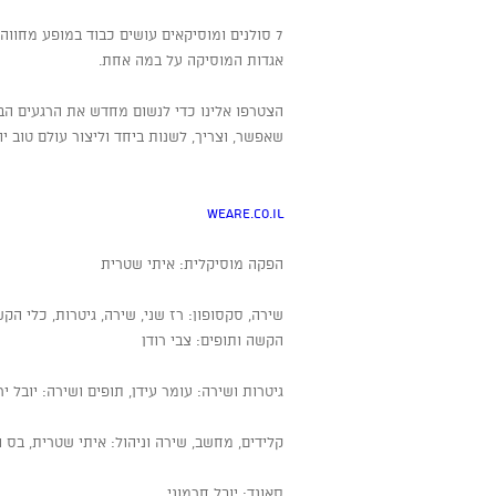
7 סולנים ומוסיקאים עושים כבוד במופע מחווה מרהיב להופעות הבלתי נשכחות של כל
אגדות המוסיקה על במה אחת.
הצטרפו אלינו כדי לנשום מחדש את הרגעים הב
שאפשר, וצריך, לשנות ביחד וליצור עולם טוב יו
weAre.co.il
הפקה מוסיקלית: איתי שטרית
​שירה, סקסופון: רז שני, שירה, גיטרות, כלי הקש
הקשה ותופים: צבי רודן
גיטרות ושירה: עומר עידן, תופים ושירה: יובל ירו
קלידים, מחשב, שירה וניהול: איתי שטרית, בס ו
סאונד: יובל חרמוני