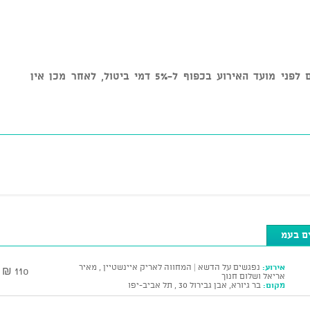
* ניתן לבטל כרטיסים עד 7 ימי עסקים לפני מועד האירוע בכפוף ל-5% דמי ביטול, לאחר מכן אין
ים בעמ
אירוע:
נפגשים על הדשא | המחווה לאריק איינשטיין , מאיר
110 ₪
אריאל ושלום חנוך
מקום:
בר גיורא, אבן גבירול 30 , תל אביב-יפו