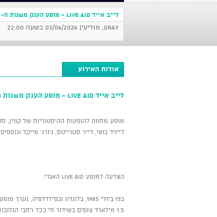
לייב אייד Live Aid - מופע הענק משנות ה- 80
GRAY, מודיעין 03/06/2026 בשעה 22:00
אודות האירוע
לייב אייד Live Aid - מופע הענק משנות ה- 80
מופע מחווה להופעות ההיסטוריות של קווין, סטינג, 
דייויד בואי, דייר סטרייטס, ג'ורג' מייקל ונוספי
הצדעה למופע LIVE AID האגדי.
ב13 ביולי 1985, בלונדון ובפילדלפיה, נערך מופע הצדקה של מיטב האמנים בעולם, עם
1.5 מילארד צופים בשידור חי בכל רחבי הגלובוס - המופע הנצפה ביותר מאז ומעולם.