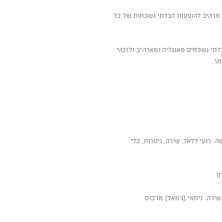
לתי נשכחים מאנגליה ומארה"ב ולזכור
תר.
ה: רועי דלאל, שירה, גיטרות, כלי
ן
שירה: ניתאי (ג'מאל) מרכוס