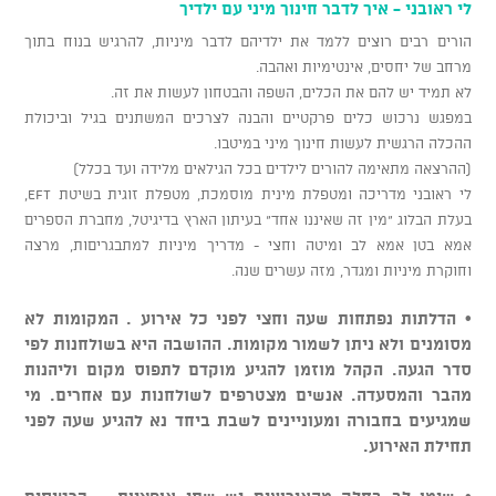
לי ראובני - איך לדבר חינוך מיני עם ילדיך
הורים רבים רוצים ללמד את ילדיהם לדבר מיניות, להרגיש בנוח בתוך
מרחב של יחסים, אינטימיות ואהבה.
לא תמיד יש להם את הכלים, השפה והבטחון לעשות את זה.
במפגש נרכוש כלים פרקטיים והבנה לצרכים המשתנים בגיל וביכולת
ההכלה הרגשית לעשות חינוך מיני במיטבו.
(ההרצאה מתאימה להורים לילדים בכל הגילאים מלידה ועד בכלל)
לי ראובני מדריכה ומטפלת מינית מוסמכת, מטפלת זוגית בשיטת EFT,
בעלת הבלוג "מין זה שאיננו אחד" בעיתון הארץ בדיגיטל, מחברת הספרים
אמא בטן אמא לב ומיטה וחצי - מדריך מיניות למתבגריםות, מרצה
וחוקרת מיניות ומגדר, מזה עשרים שנה.
• הדלתות נפתחות שעה וחצי לפני כל אירוע . המקומות לא
מסומנים ולא ניתן לשמור מקומות. ההושבה היא בשולחנות לפי
סדר הגעה. הקהל מוזמן להגיע מוקדם לתפוס מקום וליהנות
מהבר והמסעדה. אנשים מצטרפים לשולחנות עם אחרים. מי
שמגיעים בחבורה ומעוניינים לשבת ביחד נא להגיע שעה לפני
תחילת האירוע.