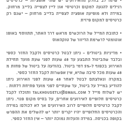
• שימו לב בחלק מהאירועים יש שתי אופציות – כרטיסים
רגילים להגעה למקום וכרטיסי און ליין לצפייה בלייב מרחוק.
במידה ולא מופיעה אופציה לצפייה בלייב מרחוק – ישנם רק
כרטיסים למקום פיזית
• כתובת המייל של הרוכשים מראש דרך האתר, תתווסף באופן
אוטומטי לרשימת הדיוור של טוקהאוס
• מדיניות ביטולים - ניתן לבטל כרטיסים ולקבל החזר כספי
ובלבד שהביטול התבצע עד 48 שעות לפני שעת מועד תחילת
האירוע בכפוף ל-5% דמי ביטול. בהודעה על ביטול של פחות מ
48 שעות מכל סיבה שהיא, אין אפשרות לקבל החזר כספי.
במקרה ונאלצתם לבטל לאחר 48 שעות לפני האירוע ניתן
להודיע במייל על ביטול, עד שעתיים לפני מועד פתיחת דלתות .
יש לשלוח מייל ל
talkhousetlv@gmail.com
ותוכלו לקבל
כרטיסים חלופיים לאירועים אחרים, על בסיס מקום פנוי. ניתן
לקבל כרטיסים חלופיים לרוב האירועים אך לא לכולם! במידה
והכרטיסים החלופיים יהיו יקרים יותר יש להשלים את ההפרש
בקופה בכניסה. במידה והעלות נמוכה יותר – אין החזר כספי.