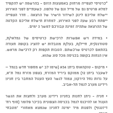
*כרטיסי לצפייה מרחוק באמצעות הזום - בהרשמה יש להקפיד
למלא פרטים גם של מייל וגם של טלפון. כשעתיים לפני האירוע
יישלח אליכם לינק לשידור הישיר של הרצאה . חדר הצפייה
ייפתח רבע שעה לפני האירוע. למחרת תישלח אליכם הקלטה
של ההרצאה שתהיה זמינה עבורכם למשך 3 ימים.
• במידה ויש אפשרות לרכישת כרטיסים של גמלאי/ת,
סטודנט/ית, חייל/ת, בעל/ת מוגבלות יש להציג בקופה תעודה
בהתאם לכרטיס שרכשתם. הטבות תקפות רק לרכישה מראש.
אין הנחות בקופה בכניסה מכל סוג שהוא.
• מיקום - טוקהאוס ביתן 34א (שימו לב יש מספור חדש בנמל –
לשעבר ביתן 12) ממוקם ביריד המזרח, בצפון מזרח נמל ת"א,
על גדות נחל הירקון, צמוד לגשר העץ העגול המחבר בין חניון
רידינג מערב לנמל תל-אביב.
• חניה - ניתן לחנות בחניון רידינג מערב ולחצות את הגשר
העגול או להיכנס לנמל בכניסה הצפונית בכיכר פלומר (סוף רח'
דיזנגוף) ולפנות מיד ימינה לחניון שנמצא מאחורי "מטבחי