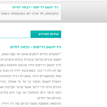
גיל יהושע דרייפוס - לבחור לחיות
טוקהאוס, תל אביב-יפו 17/01/2022 בשעה 21:00
אודות האירוע
גיל יהושע דרייפוס - לבחור לחיות
״לפעמים החיים דוחקים אותנו אל קצה הצוק. ה
לשאת עיניים קדימה ובעזרת נכסים אישיים להת
לגיל יהושע דרייפוס נולדו ארבעה תינוקות במק
אם לא היה די בכך, כשארבעת ילדיו היו בנות 
אחד מהמשברים הללו, משברים ככלל וההורות ה
ראשית לעצמו ומתוך כך אל מי שמולו. בהרצ
הכלים הללו כדי לייצר אושר פנימי וסביבתי שאינ
למה וכיצד ניתן להסתכל אל עבר היש בחיינו
המרתק של החיים.
ההרצאה מספקת הצצה לביתם של גיל וילדיו, 