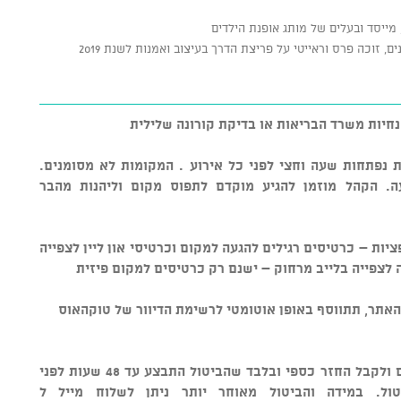
 מייסד ובעלים של מותג אופנת הילדים
נחיות משרד הבריאות או בדיקת קורונה שלילית
ת נפתחות שעה וחצי לפני כל אירוע . המקומות לא מסומנים.
. הקהל מוזמן להגיע מוקדם לתפוס מקום וליהנות מהבר
יות – כרטיסים רגילים להגעה למקום וכרטיסי און ליין לצפייה
 לצפייה בלייב מרחוק – ישנם רק כרטיסים למקום פיזית
אתר, תתווסף באופן אוטומטי לרשימת הדיוור של טוקהאוס
• מדיניות ביטולים - ניתן לבטל כרטיסים ולקבל החזר כספי ובלבד שהביטול התבצע עד 48 שעות לפני