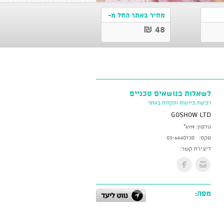
מחיר באתר החל מ-
48 ₪
לשאלות בנושאים טכניים
רכישה,כירטוס ותקלות באתר
GoShow LTD
טלפון:
*6119
פקס:
03-6440730
ליצירת קשר:
מפה: