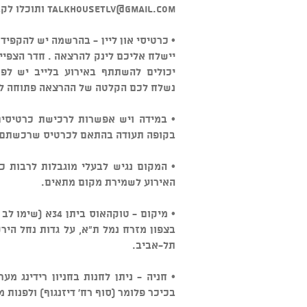
talkhousetlv@gmail.com
ותוכלו לקב
• כרטיסי און ליין - בהרשמה יש להקפיד
יישלח אליכם לינק להרצאה . חדר הצפיי
יכולים להשתתף באירוע בלייב יש לפ
נשלח לכם הקלטה של ההרצאה פתוחה לצפייה 
• במידה ויש אפשרות לרכישת כרטיסים 
בקופה תעודה בהתאם לכרטיס שרכשתם. 
• המקום נגיש לבעלי מוגבלות לרבות כ
האירוע לשמירת מקום מתאים.
בצפון מזרח נמל ת"א, על גדות נחל הירק
תל-אביב.
• חניה - ניתן לחנות בחניון רידינג מ
בכיכר פלומר (סוף רח' דיזנגוף) ולפנות 