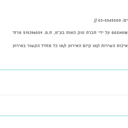
0 //
v מוצר זה נמכר באמצעות מערכת GOSHOW על ידי חברת טוק האוס בע"מ, ח.פ. 515396059 מרח'
חראית על איכות השירות ו/או קיום האירוע ו/או כל מחדל הקשור באירוע