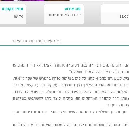
סוג אירוע
מחיר בקופות
ישיבה לא מסומנים
70 ₪
לאירועים נוספים של טוקהאוס
בחירה, נתונה בידינו: להתבונן מטה, להסתחרר ולצלול אל תוך התהום או
וות שבילים אל שלל היעדים שמולנו״
ביל, כששניים מהם אובחנו כלוקים בשיתוק מוחין בהפרש של שנה זו מזה.
ובן שנתיים וחצי הוא התאלמן. דרך החברות העמוקה שלו עם עצמו, את כל
שלווה שלו, הוא בוחר לנהל בקפידה עם המון חמלה, פרופורציה והערכה.
אתו, דרך סיפוריו המרתקים הוא מוכיח כיצד ניתן להשתמש בשלושת
ו תלוי יעדים.
 תוך חיבוק והשלמה עם החסר כאשר היעד, הוא רק תחנת ביניים בסבך
מחיי השגרה המשפחתית וכיצד, הלכה למעשה, הוא מיישם את הבחירות