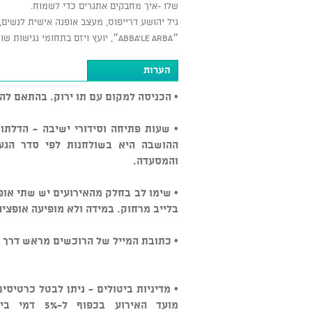
שלו -איך מחבקים אתגרים כדי לשמוח.
גיל יהושע דרייפוס, מעצב אופנה אישית לנשים,
״ABBA’LE ARBA״, יועץ ויזם בתחומי נגישות שונים, זוכה פרס וראייטי על פריצת הדרך בעיצוב ואמנות לשנת 2019
הערות
• הכניסה למקום עם תו ירוק. בהתאם לה
• שעות פתיחה וסידורי ישיבה - הדלתו
ההושבה היא בשולחנות לפי סדר הגעה
והמסעדה.
• שימו לב בחלק מהאירועים יש שתי אופצ
בלייב מרחוק. במידה ולא מופיעה אופציה
• כתובת המייל של הרוכשים מראש דרך ה
מועד האירוע בכפוף ל-5% דמי ביטול. במידה והביטול מאוחר יותר ניתן לשלוח מייל ל