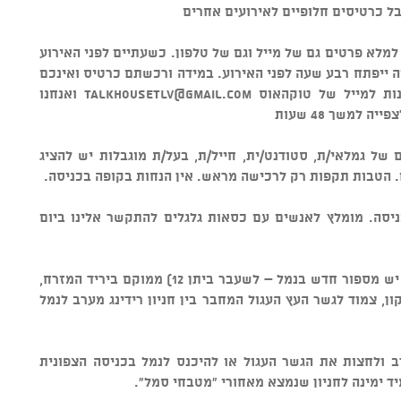
ל כרטיסים חלופיים לאירועים אחרים
 למלא פרטים גם של מייל וגם של טלפון. כשעתיים לפני האירוע
ה ייפתח רבע שעה לפני האירוע. במידה ורכשתם כרטיס ואינכם
נות למייל של טוקהאוס
talkhousetlv@gmail.com
ואנחנו
למשך 48 שעות
של גמלאי/ת, סטודנט/ית, חייל/ת, בעל/ת מוגבלות יש להציג
הטבות תקפות רק לרכישה מראש. אין הנחות בקופה בכניסה.
ניסה. מומלץ לאנשים עם כסאות גלגלים להתקשר אלינו ביום
• מיקום - טוקהאוס ביתן 34א (שימו לב יש מספור חדש בנמל – לשעבר ביתן 12) ממוקם ביריד המזרח,
ון, צמוד לגשר העץ העגול המחבר בין חניון רידינג מערב לנמל
ערב ולחצות את הגשר העגול או להיכנס לנמל בכניסה הצפונית
מיד ימינה לחניון שנמצא מאחורי "מטבחי סמל".