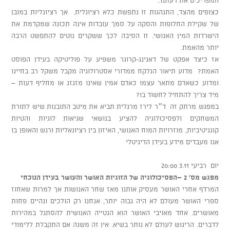
כצופים מהצד, התנהגות זו נתפשת כלא רציונלית. אך רציונליות במובן
של שקילת החלופות והסקה על סמך עובדות אינה תכונה שמקדמת את
הישרדות המין האנושי. זו הסיבה לכך ששקרים נוטים להתפשט הרבה
יותר מהאמת.
אז כיצד אפקט של דאנינג-קרוגר משפיע על פוליטיקה בעידן הפוסט
האמת? מדוע תיאור הנלקח ממדורי אסטרולוגיה מקבל משקל רב בחיינו
ומדוע כשאדם מתאר עצמו כאדם אמין שאינו מזגזג או מחליף דעות –
מיד צריך להתחיל לחשוד בו?
במפגש מרתק זה ד״ר לירז מרגלית תביא את מיטב התובנות שיש לתורת
המשחקים ולפסיכולוגיה להציע בנושאי שגיאות לוגיות והטיות
קוגניטיביות, מוזרויות המוח האנושי, האיזון בין רציונאליות ורגש והאופן בו
אנו מעבדים מידע בעידן הדיגיטלי
יום רביעי 3.11 20:00
מפגש מס' 2 –הפסיכולוגיה של הזוגיות האושר והעושר בעידן הנוכחי
המרדף אחרי האושר מעסיק אותנו מאז שחר האנושות אך למרות שאחוז
ספרי האושר מעולם לא היה גבוה יותר, אנחנו רק הולכים ונהיים פחות
מאושרים. אחד מאויבי האושר הוא הנטייה האנושית להסתגל במהירות
לדברים. הריגוש לעולם לא נותר בשיא. אין זה משנה אם התקבלת ללימודי