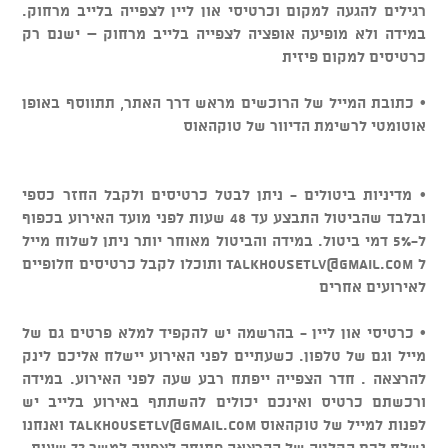
רגילים להגעה למקום וכרטיסי און ליין לצפייה בלייב מרחוק.
במידה ולא מופיעה אופציה לצפייה בלייב מרחוק – ישנם רק
כרטיסים למקום פיזית
• כתובת המייל של הרוכשים מראש דרך האתר, תתווסף באופן
אוטומטי לרשימת הדיוור של טוקהאוס
• מדיניות ביטולים - ניתן לבטל כרטיסים ולקבל החזר כספי
ובלבד שהביטול התבצע עד 48 שעות לפני מועד האירוע בכפוף
ל-5% דמי ביטול. במידה והביטול מאוחר יותר ניתן לשלוח מייל
ל
talkhousetlv@gmail.com
ותוכלו לקבל כרטיסים חלופיים
לאירועים אחרים
• כרטיסי און ליין - בהרשמה יש להקפיד למלא פרטים גם של
מייל וגם של טלפון. כשעתיים לפני האירוע יישלח אליכם לינק
להרצאה . חדר הצפייה ייפתח רבע שעה לפני האירוע. במידה
ורכשתם כרטיס ואינכם יכולים להשתתף באירוע בלייב יש
לפנות למייל של טוקהאוס
talkhousetlv@gmail.com
ואנחנו
נשלח לכם הקלטה של ההרצאה פתוחה לצפייה למשך 72 שעות