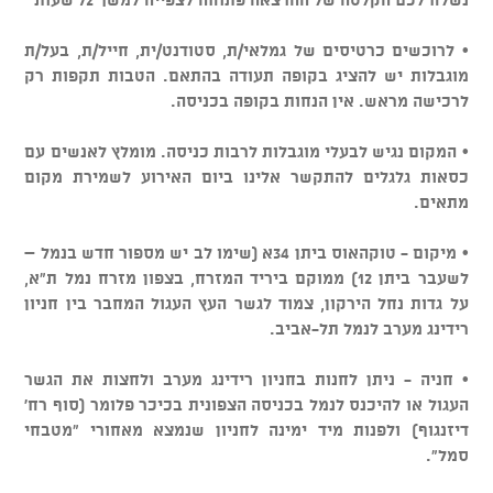
• לרוכשים כרטיסים של גמלאי/ת, סטודנט/ית, חייל/ת, בעל/ת
מוגבלות יש להציג בקופה תעודה בהתאם. הטבות תקפות רק
לרכישה מראש. אין הנחות בקופה בכניסה.
• המקום נגיש לבעלי מוגבלות לרבות כניסה. מומלץ לאנשים עם
כסאות גלגלים להתקשר אלינו ביום האירוע לשמירת מקום
מתאים.
• מיקום - טוקהאוס ביתן 34א (שימו לב יש מספור חדש בנמל –
לשעבר ביתן 12) ממוקם ביריד המזרח, בצפון מזרח נמל ת"א,
על גדות נחל הירקון, צמוד לגשר העץ העגול המחבר בין חניון
רידינג מערב לנמל תל-אביב.
• חניה - ניתן לחנות בחניון רידינג מערב ולחצות את הגשר
העגול או להיכנס לנמל בכניסה הצפונית בכיכר פלומר (סוף רח'
דיזנגוף) ולפנות מיד ימינה לחניון שנמצא מאחורי "מטבחי
סמל".