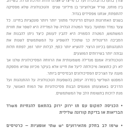
צורך בהערכה ובהכרה ועל כן מייצרים אצלנו תלות הולכת וגדלה. בשילוב
בין מוחנו, שריד אבולוציוני בן מיליוני שנים והטכנולוגיה שלא מפסיקה
להתפתח, אנחנו מפסידים בגדול.
בשנים האחרונות העולם הדיגיטלי מתווך יותר ויותר פונקציות בחיינו. כל
צעד נמדד ומתועד. בעוד המטרה הגלויה של המדידה היא לשפר את חווית
המשתמש, המטרה הסמויה היא להבין לעומק כיצד ניתן להבנות את
הסביבה הדיגטלית כך שתוכל להשפיע על המשתמשים לשנות את
התנהגותם בכיוון הרצוי. להוציא יותר כסף, לבלות יותר זמן, לפתח תלות
גבוהה יותר בשירותים המוצעים.
הטכנולוגיה אמנם מגדילה משמעותית את הרווחה הפסיכולוגית שלנו אך
לא רק כתוצאה מיכולתה ליעל את חיינו אלא בעיקר מכיוון שהיא מספקת
מענה על הצרכים הפסיכולוגים הבסיסיים ביותר.
המפגש השלישי בסדרה יעסוק בהשפעות הטכנולוגיה על ההתנהגות ועל
הדרכים באמצעותן ממנפים הבנות פסיכולוגיות של המוח האנושי, על
מנת לזכות בתשומת הלב של המשתמשים.
• הכניסה למקום עם תו ירוק ירוק בהתאם להנחיות משרד
הבריאות או בדיקת קורונה שלילית
• שימו לב בחלק מהאירועים יש שתי אופציות – כרטיסים