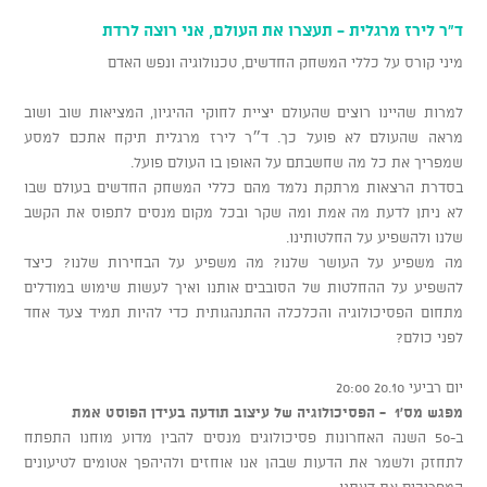
ד"ר לירז מרגלית - תעצרו את העולם, אני רוצה לרדת
מיני קורס על כללי המשחק החדשים, טכנולוגיה ונפש האדם
למרות שהיינו רוצים שהעולם יציית לחוקי ההיגיון, המציאות שוב ושוב
מראה שהעולם לא פועל כך. ד״ר לירז מרגלית תיקח אתכם למסע
שמפריך את כל מה שחשבתם על האופן בו העולם פועל.
בסדרת הרצאות מרתקת נלמד מהם כללי המשחק החדשים בעולם שבו
לא ניתן לדעת מה אמת ומה שקר ובכל מקום מנסים לתפוס את הקשב
שלנו ולהשפיע על החלטותינו.
מה משפיע על העושר שלנו? מה משפיע על הבחירות שלנו? כיצד
להשפיע על ההחלטות של הסובבים אותנו ואיך לעשות שימוש במודלים
מתחום הפסיכולוגיה והכלכלה ההתנהגותית כדי להיות תמיד צעד אחד
לפני כולם?
יום רביעי 20.10 20:00
מפגש מס'1 - הפסיכולוגיה של עיצוב תודעה בעידן הפוסט אמת
ב-50 השנה האחרונות פסיכולוגים מנסים להבין מדוע מוחנו התפתח
לתחזק ולשמר את הדעות שבהן אנו אוחזים ולהיהפך אטומים לטיעונים
המפריכים את דעתנו.