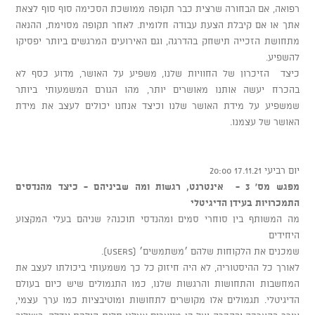
רפואה, אם הבחורה שרצית כבר תקופה ממושכת הסכימה סוף סוף לצאת
אתך או אם קיבלת הצעת עבודה חלומית. לאחר תקופה מסוימת, ההנאה
מתחושת הזכייה תישחק בהדרגה, וגם האירועים המרגשים ביותר יפסיקו
להשפיע.
כיצד הזיכרון של החוויות שלנו, משפיע על האושר, מדוע כסף לא
בהכרח יעשה אותנו מאושרים יותר, מהו הגורם המשמעותי ביותר
שמשפיע על מידת האושר שלנו וכיצד אנחנו יכולים לעצב את מידת
האושר של עצמנו.
יום רביעי 17.11.21 20:00
מפגש מס' 3 - אינטרנט, רגשות ומה שביניהם - כיצד מהנדסים
התמכרויות בעידן הדיגיטלי
מה המשותף בין סוחרי סמים ומהנדסי תוכנה? שניהם בעלי המקצוע
היחידים
שמכנים את הלקוחות שלהם ׳משתמשים׳ (users).
לאורך כל ההיסטוריה, לא היה חיזוק כל כך משמעותי ביכולתו לעצב את
המחשבות והתחושות והרגשות שלנו, כמו התגמולים שיש כיום בעולם
הדיגיטלי. תגמולים אלו מקושרים לתחושות ומוטיבציות כמו ערך עצמי,