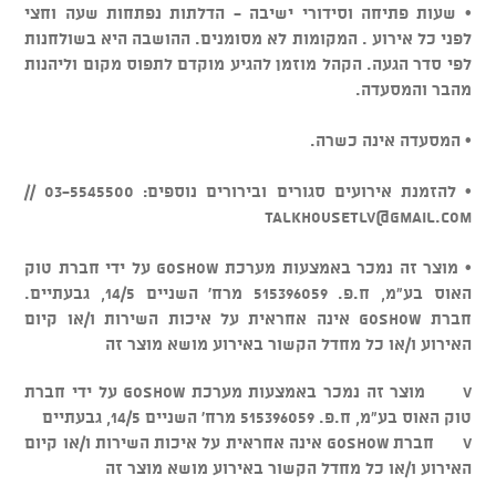
• שעות פתיחה וסידורי ישיבה - הדלתות נפתחות שעה וחצי
לפני כל אירוע . המקומות לא מסומנים. ההושבה היא בשולחנות
לפי סדר הגעה. הקהל מוזמן להגיע מוקדם לתפוס מקום וליהנות
מהבר והמסעדה.
• המסעדה אינה כשרה.
• להזמנת אירועים סגורים ובירורים נוספים: 03-5545500 //
talkhousetlv@gmail.com
• מוצר זה נמכר באמצעות מערכת GOSHOW על ידי חברת טוק
האוס בע"מ, ח.פ. 515396059 מרח' השניים 14/5, גבעתיים.
חברת GOSHOW אינה אחראית על איכות השירות ו/או קיום
האירוע ו/או כל מחדל הקשור באירוע מושא מוצר זה
v מוצר זה נמכר באמצעות מערכת GOSHOW על ידי חברת
טוק האוס בע"מ, ח.פ. 515396059 מרח' השניים 14/5, גבעתיים
v חברת GOSHOW אינה אחראית על איכות השירות ו/או קיום
האירוע ו/או כל מחדל הקשור באירוע מושא מוצר זה