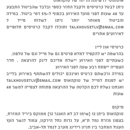
אוטומטי לרשימת הדיוור של טוקהאוס
ניתן לבטל כרטיסים ולקבל החזר כספי ובלבד שהביטול התבצע
עד 48 שעות לפני מועד האירוע בכפוף ל-5% דמי ביטול. במידה
והביטול מאוחר יותר ניתן לשלוח מייל ל
talkhousetlv@gmail.com
ותוכלו לקבל כרטיסים חלופיים
לאירועים אחרים
כרטיסי און ליין
בהרשמה יש להקפיד למלא פרטים גם של מייל וגם של טלפון.
כשעתיים לפני האירוע יישלח אליכם לינק להרצאה . חדר
הצפייה ייפתח רבע שעה לפני האירוע
במידה ורכשתם כרטיס ואינכם יכולים להשתתף באירוע בלייב
יש לפנות למייל של טוקהאוס
talkhousetlv@gmail.com
ואנחנו נשלח לכם הקלטה של ההרצאה פתוחה לצפייה למשך 48
שעות
מיקום
טוקהאוס ביתן 12 (שימו לב לא האנגר 12) ממוקם ביריד המזרח,
בצפון מזרח נמל ת"א, על גדות נחל הירקון, צמוד לגשר העץ
העגול המחבר בין חניון רידינג מערב לנמל תל-אביב.