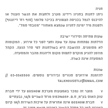
חניה
ניתן לחנות בחניון רידינג מערב ולחצות את הגשר העגול או
להיכנס לנמל בכניסה הצפונית בכיכר פלומר (סוף רח' דיזנגוף)
ולפנות מיד ימינה לחניון שנמצא מאחורי "מטבחי סמל".
שעות פתיחה וסידורי ישיבה
הדלתות נפתחות שעה עד שעה וחצי לפני כל אירוע . המקומות
לא מסומנים. ההושבה היא בשולחנות לפי סדר הגעה. הקהל
מוזמן להגיע מוקדם לתפוס מקום וליהנות מהבר והמסעדה.
המסעדה אינה כשרה.
שונות
להזמנת אירועים סגורים ובירורים נוספים: 03-5545500 //
talkhousetlv@gmail.com
v מוצר זה נמכר באמצעות מערכת GOSHOW על ידי חברת
טוק האוס בע"מ, ח.פ. 515396059 מרח' השניים 14/5, גבעתיים
v חברת GOSHOW אינה אחראית על איכות השירות ו/או קיום
האירוע ו/או כל מחדל הקשור באירוע מושא מוצר זה