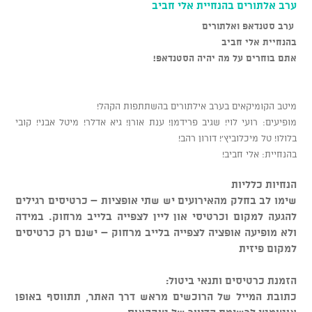
ערב אלתורים בהנחיית אלי חביב
ערב סטנדאפ ואלתורים
בהנחיית אלי חביב
אתם בוחרים על מה יהיה הסטנדאפ!
מיטב הקומיקאים בערב אילתורים בהשתתפות הקהל!
מופיעים: רועי לוי! שגיב פרידמן! ענת אורן! גיא אדלר! מיטל אבני! קובי
בלולו! טל מיכלוביץ'! דורון רהב!
בהנחיית: אלי חביב!
הנחיות כלליות
שימו לב בחלק מהאירועים יש שתי אופציות – כרטיסים רגילים
להגעה למקום וכרטיסי און ליין לצפייה בלייב מרחוק. במידה
ולא מופיעה אופציה לצפייה בלייב מרחוק – ישנם רק כרטיסים
למקום פיזית
הזמנת כרטיסים ותנאי ביטול:
כתובת המייל של הרוכשים מראש דרך האתר, תתווסף באופן