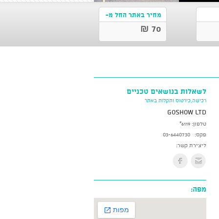
מחיר באתר החל מ-
70 ₪
לשאלות בנושאים טכניים
רכישה,כירטוס ותקלות באתר
GoShow LTD
טלפון:
*6119
פקס:
03-6440730
ליצירת קשר:
מפה: