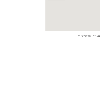
הצג מפה גדולה יותר
האזור , תל אביב-יפו