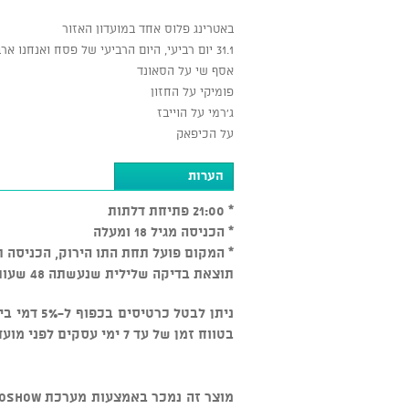
באטרינג פלוס אחד במועדון האזור
31.1 יום רביעי, היום הרביעי של פסח ואנחנו ארבעה הרי זה באטרינג טריו פלוס אחת עצומה - אמיר ברסלר
אסף שי על הסאונד
פומיקי על החזון
ג'רמי על הוייבז
על הכיפאק
הערות
* 21:00 פתיחת דלתות
* הכניסה מגיל 18 ומעלה
* המקום פועל תחת התו הירוק, הכניסה ת
תוצאת בדיקה שלילית שנעשתה 48 שעות לפני האירוע לכל היותר.
בטווח זמן של עד 7 ימי עסקים לפני מועד האירוע. בטווח זמן של 7 ימי עסקים ומטה - אין ביטולים.