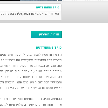
BUttering trio
האזור, תל אביב-יפו 31/03/2021 בשעה 21:00
אודות האירוע
BUttering trio
נרגשין ונרטטין להזמינכןם להופעה חיה, פנים 
תדרים בכל האורכים מפעימים את איברינו הפנימ
טוב אבל זה באטרינג טריו פלוס אחד ואשף הפס
מסיכה הייתה משמעות אחרת, קוק בשסק, חגיגת
פה והנה שוב אנחנו נושמות עמוק חוזרים ל
והברזילי הפך לאזור ויש פינג פונג וחונטות ו
כי אין מסעדות אז אוכלין בריא. וכל הילדים נב
ההופעה תהיה רוויה ושופעת חומרים חדשים מא
אחד - והנה אנחנו בריגוש רב זולגין איתו לעול