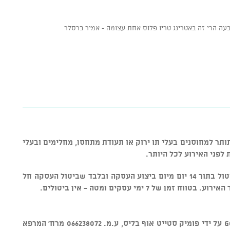
ותר למחוסנים בעלי תו ירוק או תעודת מתחסן, מחלימים ובעלי
ניתן לבטל כרטיסים בכפוף ל-5% דמי ביטול בתוך 14 יום מיום ביצוע העסקה ובלבד שביטול העסקה חל
מוצר זה נמכר באמצעות מערכת GOSHOW על ידי פומיק סטייט אוף בליס, ע.מ. 066238072 מרח' המרפא