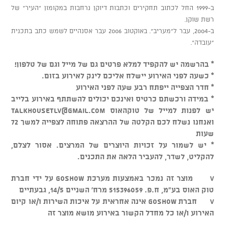
ב-1999 החל לכתוב תחקירים וכתבות דיוקן נרחבות במקומון "העיר" של
רשת שוקן.
ב-2004, עבר ל"מעריב". באוקטוב 2006 עבר אסנהיים לשמש כתב בתכנית
"עובדה".
* בהרשמה יש להקפיד למלא פרטים גם של מייל וגם של טלפון!
* כשעה לפני האירוע יישלח אליכם לינק לאירוע בזום.
* חדר הצפייה ייפתח רבע שעה לפני האירוע
* במידה ורכשתם כרטיס ואינכם יכולים להשתתף באירוע בלייב
יש לפנות למייל של טוקהאוס
talkhousetlv@gmail.com
ואנחנו נשלח לכם הקלטה של ההרצאה פתוחה לצפייה למשך 72
שעות
* יש לשמור על זכויות היוצרים של המרצים. אסור לצלם,
להקליט, לשדר, להעביר הלאה את התכנים.
v מוצר זה נמכר באמצעות מערכת GOSHOW על ידי חברת
טוק האוס בע"מ, ח.פ. 515396059 מרח' השניים 14/5, גבעתיים
v חברת GOSHOW אינה אחראית על איכות השירות ו/או קיום
האירוע ו/או כל מחדל הקשור באירוע מושא מוצר זה