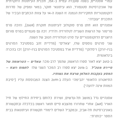
עמרי אסנהיים, בשנה שעברה עמית ב-JSK, תכנית העיתונות היוקרתית
של אוניברסיטת סטנפורד, הוא עיתונאי חוקר, במאי ומפיק של סדרות
דוקומנטריות תחקיריות הנמנה זו השנה ה-14 על צוות הכתבים הבכיר של
התכנית "עובדה".
אסנהיים הוא חתן פרס סוקולוב לעיתונות חוקרת (2009), וזוכה פרס
פרימור של הרשות השנייה לטלוויזיה ולרדיו. זכה גם פעמיים בפרס פורום
היוצרים הדוקומנטריים על סרט הטלוויזיה הטוב של השנה.
שני סרטים נוספים שלו, "צאלים" (מדליית זהב בפסטיבל הסרטים
בניו-יורק) ו"סלוקי" (מדליית ארד בפסטיבל הסרטים בניו-יורק) זכו בהכרה
בינלאומית.
ב-2012 יצא לאור ספרו הראשון, שהפך לרב-מכר:
צאלים – הטראומה של
סיירת מטכ"ל
. ב-2016 יצא ספרו רב המכר השני שלו
לתפוס רוצח –
המסע בעקבות האלמן שרצח את נשותיו.
התיאטרון הלאומי "הבימה" העלה ב-2019 הצגה המבוססת עליו ("סיבת
המוות אינה ידועה").
אסנהיים גדל במושב תל-עדשים, ושירת כלוחם ביחידת החילוץ של חיל
האויר (669). אחרי שחרורו מהצבא סיים תואר ראשון בכלכלה ובתקשורת
באוניברסיטת תל-אביב, ובמקביל השלים לימודי תקשורת ועיתונאות בבית
הספר "כותרת".