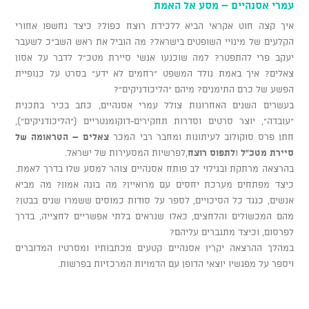
עמרי אסנהיים – מסע אל האמת
איך קצה חוט אקראי הביא ללכידת רוצח כפול? כיצד נחשפו אחורי
הקלעים של מינויי השופטים בישראל? מה הוביל את ראש השב"כ לשעבר
יעקב פרי להתפטר? למה שוכנעו אנשי סיירת מטכ"ל לדבר על אסון
צאלים? איך באמת נולד המשפט "רחמים לא ידע" בסרט על כנופיית
הפשע של כרם התימנים? מיהם "הליכודניקים"?
בעשרים השנים האחרונות צולל עמרי אסנהיים, כתב בכיר בתכנית
"עובדה", יוצר סרטים וסדרות תחקירים-דוקומנטריים ("הליכודניקים"),
חתן פרס סוקולוב לעיתונות ומחבר רבי המכר
צאלים – הטראומה של
סיירת מטכ"ל
ו
לתפוס רוצח
,לפרשיות המסעירות של ישראל.
בהרצאה מרתקת ובגילוי לב פותח אסנהיים צוהר למסע שלו בדרך לאמת.
כיצד מפתחים מערכת יחסים עם מרואיין? מה בונה אמון? מה מביא
אנשים, כנגד כל הסיכויים, לספר על סודות כמוסים ששמרו שנים בבטן?
מהם המכשולים והלחצים, כאלו שנראים בלתי אפשריים לחצייה, בדרך
לפרסום, וכיצד מתגברים עליהם?
במהלך ההרצאה יקרין אסנהיים קטעים מכתבותיו ומסרטיו המדוברים
ויספר על מפגשיו יוצאי הדופן עם הדמויות המרכזיות בפרשות.