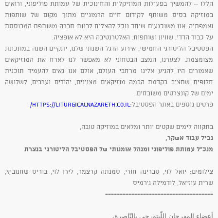
הללו – להמשיך בפעילות המוזיקלית והחינוכית של עמותת פוליפוני, ורואים
במוזיקה בסיס משותף לקידום חיים הרמוניים מתוך מקום של שותפות
ואמפתיה. אנו משוכנעים שיחד נוכל להצליח לבנות חברה משותפת המבוססת
על כבוד הדדי, שוויון ושותפות. האלטרנטיבה היא לא אופציה.
הפסטיבל הליטורגי החמישי, אירוע הדגל השנתי שלנו, יתקיים השנה במתכונת
מצומצמת. לצערנו, המצב הבטחוני לא מאפשר לנו לארח את המוזיקאים
שאמורים היו להגיע אלינו מרחבי העולם, אולם אנו גאים להעמיד תוכנית
חלופית שתציב בקדמת הבמה מוזיקאים מצוינים, יהודים וערבים, לשלושה
ימים של קונצרטים משובחים.
פרטים נוספים באתר הפסטיבל:
https://liturgicalnazareth.co.il/
בתקווה לימים שקטים יותר ומלאים במוזיקה טובה,
נביל עבוד אשקר,
מנכ"ל עמותת פוליפוני ומנהל אומנותי של הפסטיבל הליטורגי בנצרת
צילומים: יואל לוי, סברינה חורי, סמנתה קרצמר, לירן לוי, בוריס שחנוביץ,
שרית עוזיאל, לודמילה ג'רמיס
-------------------------------------
أعضاء المهرجان اللّيتورجي بالنّاصرة،