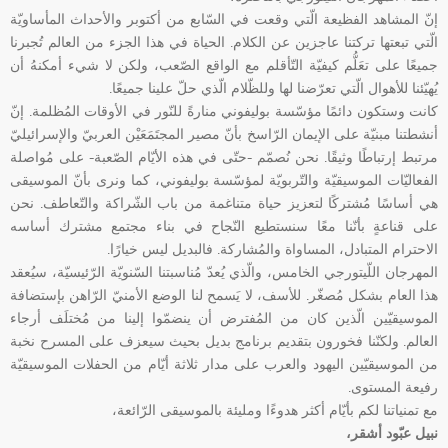
إنّ المشاهد الفظيعة الّتي وقعت في السّابع من أكتوبر والأحداث المأساويّة
الّتي تبعتها تركتنا عاجزين عن الكلام. الحياة في هذا الجزء من العالم تُجبرنا
جميعًا على تعَلُّم كيفيّة التّأقلم مع الواقع الصّعب، ولكن لا شيء أمكنهُ أن
يُهيّئنا للأهوال الّتي تعرّضنا لها وللظّلام الّذي حلّ علينا جميعًا.
كانت وستكون دائمًا مؤسّسة بوليفوني منارةً للنّور في الأوقات المُظلمة. إنّ
أنشطتنا مبنيّة على الإيمان الرّاسخ بأنّ مصير المجتَمَعَيْن العربيّ والإسرائيليّ
مرتبط إرتباطًا وثيقًا. نحن نُصمّم -حتّى في هذه الأيّام الصّعبة- على مُواصلة
الفعاليّات الموسيقيّة والتّربويّة لمؤسّسة بوليفوني، كما ونرى بأنّ الموسيقى
هي أساسًا مُشتركًا لتعزيز حياة متناغمة من باب الشّراكة والتّعاطف. نحن
على قناعةٍ بأنّنا معًا سنستطيع النّجاح في بناء مجتمع مشترك أساسه
الاحترام المتبادل، المساواة والمُشاركة. فالبديل ليس خيارًا.
المهرجان اللّيتورجي الخامس، والّذي يُعدّ مُناسبتنا السّنويّة الرّئيسيّة، سيُعقد
هذا العام بشكل مُصغّر. للأسف، لا يَسمح لنا الوضع الأمنيّ الرّاهن بإستضافة
الموسيقيّين الّذين كان من المُفترض أن ينضمّوا إلينا من مُختلَف أرجاء
العالم. ولكنّنا فخورون بتقديم برنامج بديل بحيث سيعزف على المسرح نخبة
من الموسيقيّين اليهود والعرب على مدار ثلاثة أيّام من الحفلات الموسيقيّة
رفيعة المستوى.
مع تمنياتنا لكم بأيّام أكثر هدوءًا ومليئة بالموسيقى الرّائعة،
نبيل عبّود أشقر،