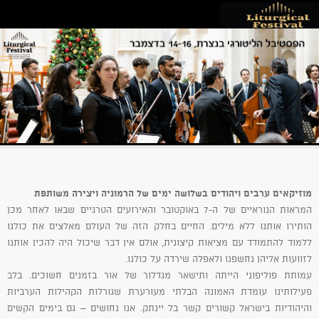
מוזיקאים ערבים ויהודים בשלושה ימים של הרמוניה ויצירה משותפת
המראות הנוראיים של ה-7 באוקטובר והאירועים הטרגיים שבאו לאחר מכן
הותירו אותנו ללא מילים. החיים בחלק הזה של העולם מאלצים את כולנו
ללמוד להתמודד עם מציאות קיצונית, אולם אין דבר שיכול היה להכין אותנו
לזוועות אליהן נחשפנו ולאפלה שירדה על כולנו.
עמותת פוליפוני הייתה ותישאר מגדלור של אור בזמנים חשוכים. בלב
פעילותינו עומדת האמונה הבלתי מעורערת שגורלות הקהילות הערביות
והיהודיות בישראל קשורים קשר בל יינתק. אנו נחושים – גם בימים הקשים