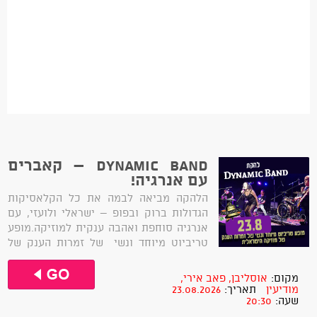
Dynamic Band – קאברים
עם אנרגיה!
הלהקה מביאה לבמה את כל הקלאסיקות
הגדולות ברוק ובפופ – ישראלי ולועזי, עם
אנרגיה סוחפת ואהבה ענקית למוזיקה.מופע
טריביוט מיוחד ונשי של זמרות הענק של
מוזיקה הישראלית – ריקי גל, שרי, ריטה,
יהודית רביץ, מרגול, קורין אלאל ועוד.ערב
מקום:
אוסליבן, פאב אירי,
של רוק, נשמה והרבה וייב טוב, עם שירים
מודיעין
תאריך:
23.08.2026
שעה:
20:30
שאי אפשר שלא לשיר...