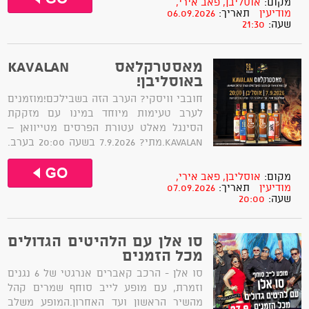
מקום:
אוסליבן, פאב אירי,
של נטאשה, זקני צפת, מוניקה סקס, כוורת
מודיעין
תאריך:
06.09.2026
שעה:
21:30
ועוד רבים וטובים.מופע שמחזיר לבמה את
הלב...
מאסטרקלאס KAVALAN
באוסליבן!
​חובבי וויסקי? הערב הזה בשבילכם!מוזמנים
לערב טעימות מיוחד במינו עם מזקקת
הסינגל מאלט עטורת הפרסים מטייוואן –
KAVALAN. ​מתי? 7.9.2026 בשעה 20:00 בערב.
איפה? אוסליבן בר אירי, רחוב החרט 3,
מודיעין מכבים רעותמחיר: 195 שקלים לאדם. ​
מקום:
אוסליבן, פאב אירי,
תפריט הטעימות של הערב:• קוואלן לאן•
מודיעין
תאריך:
07.09.2026
שעה:
20:00
קוואלן קלאסיק• קוואלן No.1• קוואלן No.2•
קוואלן...
סו אלן עם הלהיטים הגדולים
מכל הזמנים
סו אלן - הרכב קאברים אנרגטי של 6 נגנים
וזמרת, עם מופע לייב סוחף שמרים קהל
מהשיר הראשון ועד האחרון.המופע משלב