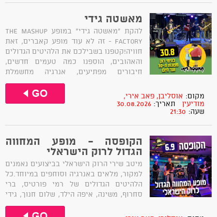
מאשטה גידי
להקת "מאשטה גידי" במופע The Mashup
Factory - זה לא עוד מופע קאברים, זאת
חוויה!קטפנו בשבילכם את הלהיטים הגדולים
והאהובים, הוספנו כמה טעמים חדשים,
חיבורים מפתיעים, אנרגיה מחשמלת
ועיבודים שעושים חשק לרקוד!אז בואו
להתרגש ולגלות מחדש את השירים שרק
מקום:
אוסליבן, פאב אירי,
חשבתם שאתם מכירים!
מודיעין
תאריך:
30.08.2026
שעה:
21:30
הקופסה - מופע המחווה
הגדול לרוק הישראלי
מיטב שירי הרוק הישראלי בביצועים נאמנים
למקור, מלאים באנרגיה וסוחפים במיוחד.כל
הלהיטים הגדולים של רמי פורטיס, ברי
סחרוף, משינה, איפה הילד, שלום חנוך, גידי
גוב, תיסלם, בנזין, מופע הארנבות של ד"ר
קספר, המכשפות, נקמת הטרקטור, החברים