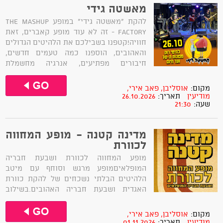
מאשטה גידי
להקת "מאשטה גידי" במופע The Mashup
Factory - זה לא עוד מופע קאברים, זאת
חוויה!קטפנו בשבילכם את הלהיטים הגדולים
והאהובים, הוספנו כמה טעמים חדשים,
חיבורים מפתיעים, אנרגיה מחשמלת
ועיבודים שעושים חשק לרקוד!אז בואו
להתרגש ולגלות מחדש את השירים שרק
מקום:
אוסליבן, פאב אירי,
חשבתם שאתם מכירים!
מודיעין
תאריך:
26.10.2026
שעה:
21:30
מדינה קטנה - מופע המחווה
לכוורת
מופע המחווה לכוורת ושבעת חבריה
המופלאיםמופע מרגש וסוחף עם מיטב
הלהיטים הבלתי נשכחים של להקת כוורת
האגדית ושבעת חבריה האהובים.בשילוב
קולות של שלושה זמרים בהרמוניה וואקלית
מרשימה ובעיבודים מיוחדים.נצא למסע
מקום:
אוסליבן, פאב אירי,
נוסטלגי מופלא בעקבות הלהקה ששיריה
מודיעין
תאריך:
01.11.2026