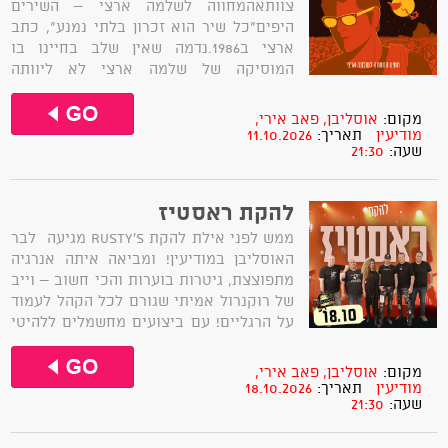
צוותאהמחווה לשלמה ארצי – השירים
היפים"כל שיר הוא זכרון בלתי נמנע", כתב
ארצי ב1986.נדמה שאין שלב בחיינו בו
המוסיקה של שלמה ארצי לא ליוותה
אותנו.הרוקר המחוספס עם חולצת הטי שירט
השחורה והג'ינס נגע בכולנו לאורך
מקום:
אוסליבן, פאב אירי,
הדרך.דווקא בתקופה המשוגעת בה אנו חיים,
מודיעין
תאריך:
11.10.2026
שעה:
21:30
החלטנו לצאת למסע הזה. להודות רגע. היה
טוב. יהיה...
להקת ראסטיז
ממש לפני אילת להקת Rusty’s מגיעה לבר
האוסליבן במודיעין! ומביאה איתה אנרגיה
מתפוצצת, גיטרות בוערות והכי חשוב – וייב
של רוקנרול אמיתי שגורם לכל הקהל לעמוד
על הרגליים! עם ביצועים מחשמלים ללהיטי
הענק של שנות ה־70, ה־80 וה־90, שילוב של
כריזמה בימתית והרמוניות ווקאליות
מקום:
אוסליבן, פאב אירי,
מהפנטות – זו חוויה שחייבים לראות
מודיעין
תאריך:
18.10.2026
שעה:
21:30
ולשמוע...