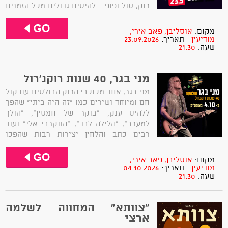
רוק, סול ופופ – להיטים גדולים מכל הזמנים
בעיבודים חיים, מלאי גרוב ונוכחות.בהרכב:
זמרת, תופים, קלידים, גיטרה בס, גיטרה
מקום:
אוסליבן, פאב אירי,
חשמלית, חצוצרה וסקסופון – שילוב שיוצר
מודיעין
תאריך:
23.09.2026
שעה:
21:30
סאונד עשיר, בועט ומלא...
מני בגר, 40 שנות רוקנ'רול
מני בגר, אחד מכוכבי הרוק הבולטים עם קול
חם ומיוחד ושירים כמו "זה היה ביתי" שהפך
ללהיט ענק, "בוקר של חמסין", "הולך
למערב", "הלילה לבד", "התקרבי אלי" ועוד
רבים כתב והלחין יצירות רבות שהפכו
לקלאסיקות של המוזיקה הישראלית. ​במופע
רוק&רול אותנטי ומיוחד בליווי 3 נגנים:​יוסי
מקום:
אוסליבן, פאב אירי,
כהן – תופים​איב גלולה –...
מודיעין
תאריך:
04.10.2026
שעה:
21:30
"צוותא" המחווה לשלמה
ארצי