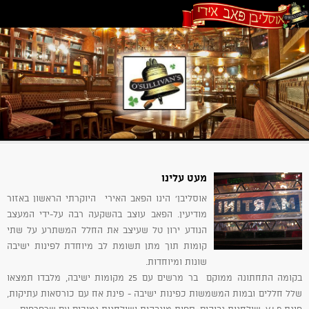
מעט עלינו
אוסליבן' הינו הפאב האירי היוקרתי הראשון באזור
מודיעין. הפאב עוצב בהשקעה רבה על-ידי המעצב
הנודע ירון טל שעיצב את החלל המשתרע על שתי
קומות תוך מתן תשומת לב מיוחדת לפינות ישיבה
שונות ומיוחדות.
בקומה התחתונה ממוקם בר מרשים עם 25 מקומות ישיבה, מלבדו תמצאו
שלל חללים ובמות המשמשות כפינות ישיבה - פינת אח עם כורסאות עתיקות,
פינת V.I.P, שולחנות גבוהים, ספות מוגבהות ושולחנות נמוכים עם שרפרפים.