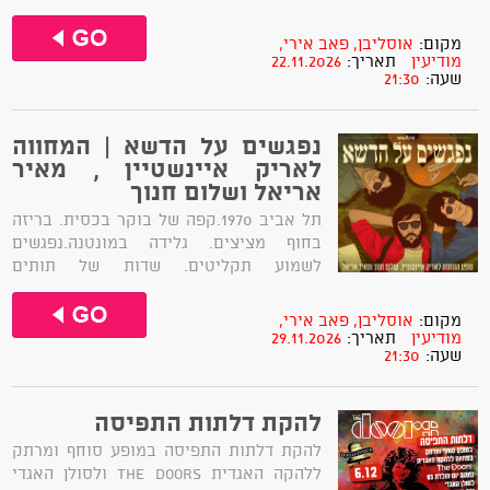
וחברות אמיתית.הלהקה, שהתגבשה ב-2019,
מורכבת מחמישה נגנים וזמרים
מקום:
אוסליבן, פאב אירי,
מוכשרים,שסיפור החברות שלהם מתחיל עוד
מודיעין
תאריך:
22.11.2026
שעה:
21:30
בילדות ובספסלי בית הספר התיכון. ארבעה
מחברי ההרכב, תושבי הגליל העליון, המשיכו
לחלוק את אהבתם למוזיקה...
נפגשים על הדשא | המחווה
לאריק איינשטיין , מאיר
אריאל ושלום חנוך
תל אביב 1970.קפה של בוקר בכסית. בריזה
בחוף מציצים. גלידה במונטנה.נפגשים
לשמוע תקליטים. שדות של תותים
לנצח.ובלב הפועם הזה, שני קיבוצניקים ותל
אביבי אחד יוצרים שירים שאי אפשר
מקום:
אוסליבן, פאב אירי,
לשכוח.מופע מחווה לשלוש אגדות תרבות
מודיעין
תאריך:
29.11.2026
שעה:
21:30
שעיצבו והאירו את פסקול חיינו.הופעה
שמחזירה אותנו לתל אביב הקסומה וללב
הישראלי הפועם של שנות השבעים,עם
להקת דלתות התפיסה
עיבודים...
להקת דלתות התפיסה במופע סוחף ומרתק
ללהקה האגדית The Doors ולסולן האגדי