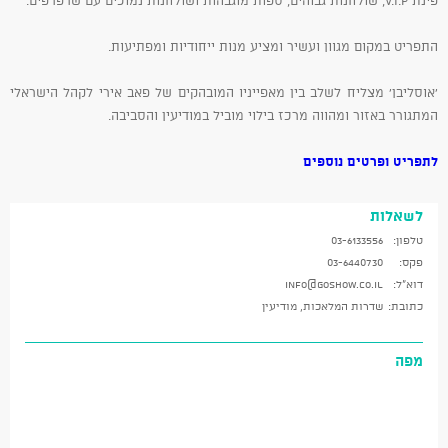
התפריט במקום מגוון ועשיר ומציע מנות ייחודיות ומפתיעות.
'אוסליבן' מצליח לשלב בין מאפייניו המובהקים של פאב אירי לקהל הישראלי
המתגורר באזור ומהווה מרכז בילוי מוביל במודיעין והסביבה.
לתפריט ופרטים נוספים
לשאלות
טלפון:
03-6133556
פקס:
03-6440730
דוא"ל:
info@goshow.co.il
כתובת:
שדרות המלאכות, מודיעין
מפה