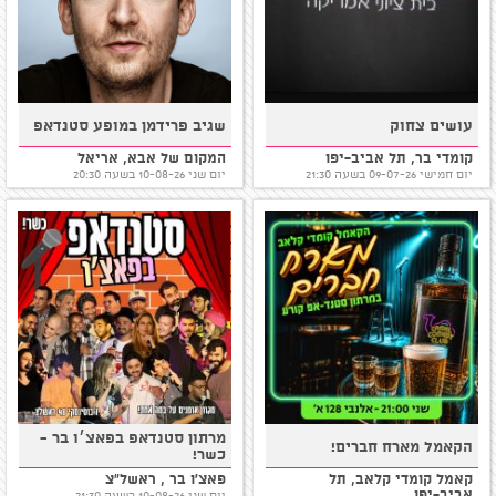
עושים צחוק
שגיב פרידמן במופע סטנדאפ
קומדי בר, תל אביב-יפו
המקום של אבא, אריאל
יום חמישי 09-07-26 בשעה 21:30
יום שני 10-08-26 בשעה 20:30
מרתון סטנדאפ בפאצ׳ו בר -
הקאמל מארח חברים!
כשר!
קאמל קומדי קלאב, תל
פאצ'ו בר , ראשל"צ
אביב-יפו
יום שני 10-08-26 בשעה 21:30