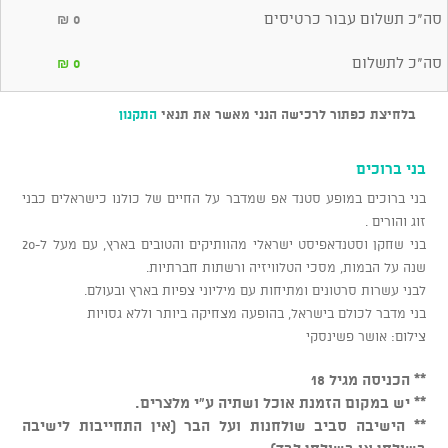
סה"כ תשלום עבור כרטיסים
₪
0
סה"כ לתשלום
₪
0
בלחיצת כפתור לרכישה הנני מאשר את תנאי
התקנון
בני ברוכים
בני ברוכים במופע סטנד אפ שמדבר על החיים של כולנו כישראלים כבני
זוג והורים .
בני שחקן וסטנדאפיסט ישראלי מהוותיקים והטובים בארץ, עם מעל ל-20
שנה על הבמות, מסכי הטלוויזיה ורשתות חברתיות.
לבני עשרות סרטונים ומתיחות עם מיליוני צפיות בארץ ובעולם.
בני מדבר לכולם בישראל, בהופעה מצחיקה ביותר וללא גסויות
צילום: אושר פשינסקי
** הכניסה מגיל 18
** יש במקום הזמנת אוכל ושתיה ע"י מלצרים.
** הישיבה סביב שולחנות ועל הבר (אין התחייבות לישיבה