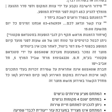
בשולחן או בשולחן לבד).
** סידור הישיבה נקבע על ידי צוות המקום ולפי סדר ההגעה |
מומלץ להגיע כ45 דקות לפני תחילת המופע.
** הזמנתם בנפרד ורוצים לשבת ביחד ?
** צרו קשר ונדאג לכם... 03-6762939 אנחנו זמינים כל יום
מהשעה 15:00
(איחוד הזמנות מראש תקף רק לגבי הופעות בסטנדאפ פקטורי)
ניתן לבטל כרטיסים עד טווח זמן של 48 שעות לפני מועד קיום
המופע בכפוף ל-5% דמי ביטול, לאחר מכן אין ביטולים
מוצר זה נמכר באמצעות מערכת GOSHOW על ידי סטנדאפ
פקטורי בע"מ, ח.פ. 515124220 מרח' שביל המרץ 5, תל
אביב-יפו
חברת GOSHOW אינה אחראית על שמירת זכויות בעלי התכנים
ו/או איכות השירות במקום האירוע ו/או קיום האירוע ו/או כל
מחדל הקשור באירוע מושא מוצר זה
המתחם מציע שירותים נגישים
במתחם ישנם 4 מקומות נגישים
ניתן להכניס למתחם חיית שירות
המתחם אינו מצוייד במערכת עזר ייעודית לכבדי שמיעה