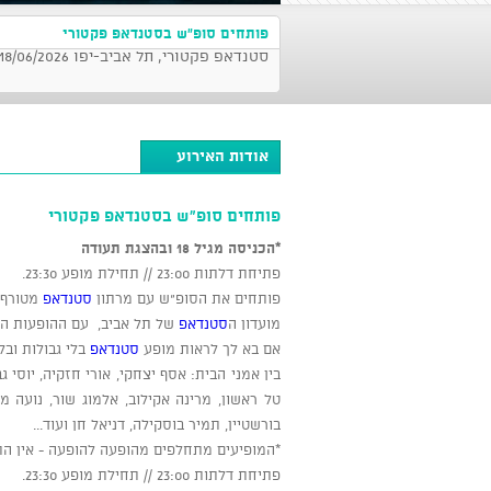
פותחים סופ"ש בסטנדאפ פקטורי
סטנדאפ פקטורי, תל אביב-יפו 18/06/2026 בשעה 23:00
אודות האירוע
פותחים סופ"ש בסטנדאפ פקטורי
*הכניסה מגיל 18 ובהצגת תעודה
פתיחת דלתות 23:00 // תחילת מופע 23:30.
פותחים את הסופ"ש עם מרתון
סטנדאפ
מטורף 
מועדון ה
סטנדאפ
של תל אביב, עם ההופעות הכי
אם בא לך לראות מופע
סטנדאפ
בלי גבולות ובל
בין אמני הבית: אסף יצחקי, אורי חזקיה, יוסי גב
טל ראשון, מרינה אקילוב, אלמוג שור, נועה מנור
בורשטיין, תמיר בוסקילה, דניאל חן ועוד...
*המופיעים מתחלפים מהופעה להופעה - אין הת
פתיחת דלתות 23:00 // תחילת מופע 23:30.