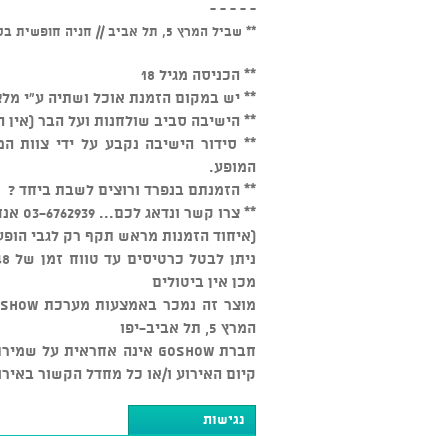
- - - - -
** שביל המרץ 5, תל אביב // חניה חופשית בסמוך למקום
** הכניסה מגיל 18
** יש במקום הזמנת אוכל ושתיה ע"י מלצ
** הישיבה סביב שולחנות ועל הבר (אין 
המופע.
** הזמנתם בנפרד ורוצים לשבת ביחד ?
** צרו קשר ונדאג לכם... 03-6762939 אנחנו זמינים כל יום מהשעה 15:00
(איחוד הזמנות מראש תקף רק לגבי הופע
מכן אין ביטולים
המרץ 5, תל אביב-יפו
חברת GOSHOW אינה אחראית ע
קיום האירוע ו/או כל מחדל הקשור באירו
נגישות