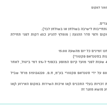
רים.
התחייבות לישיבה בשולחן או בשולחן לבד).
** סידור הישיבה נקבע על ידי צוות המקום ולפי סדר ההגעה | מומלץ להגיע כ45 דקות לפני תחילת
ות בסטנדאפ פקטורי)
ניתן לבטל כרטיסים עד טווח זמן של 48 שעות לפני מועד קיום המופע בכפוף ל-5% דמי ביטול, לאחר
מוצר זה נמכר באמצעות מערכת GOSHOW על ידי סטנדאפ פקטורי בע"מ, ח.פ. 515124220 מרח' שביל
ל שמירת זכויות בעלי התכנים ו/או איכות השירות במקום האירוע ו/או
ע מושא מוצר זה