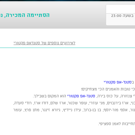
הסתיימה המכירה, נ
לאירועים נוספים של סטנדאפ פקטורי
ב
סטנד-אפ פקטורי
 טובות והאמנים הכי מצחיקים!
י צנזורה, על כוס בירה,
סטנד-אפ פקטורי
הוא המקום בשבילך.
ני, ארז בירנבוים, מני עוזרי, עופר שכטר, ארז שלם, דודו ארז, רודי סעדה,
, אסף מור-יוסף, בן בן-ברוך, עידן ניידיץ, גיורא זינגר, מתן פרץ, עומר
חייבות לאמן ספציפי.