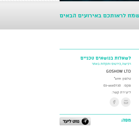
שמח לראותכם באירועים הבאים
לשאלות בנושאים טכניים
רכישה,כירטוס ותקלות באתר
GoShow LTD
טלפון:
*6119
פקס:
03-6440730
ליצירת קשר:
מפה: