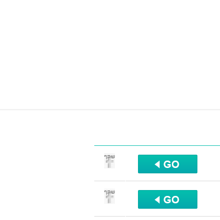
שתף
שתף