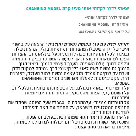
יצאתי לדרך לקחתי אותי מעין קרת changing model
יצאתי לדרך לקחתי אותי-
מעין קרת
changing model
על דימוי גוף חיובי ו
#METOO
"
הייתי ילדה עם עור מכוסה נמשים וחולנית
" הרצאה על סיפור
אישי של ילדה שסבלה מהצקות יומיומיות בגלל הנראות שלה
ובניגוד לכל התחזיות הפכה לדוגמנית על בינלאומית. ההצקות
הפכו למחמאות ותשואות אך למעשה המשיכו בביקורת סמויה
וגלויה בתוך עולם האופנה. הערך העצמי הנמוך, דימוי הגוף
הנמוך גם ומשם לאט לאט בלי קיצורי דרך צמיחה למקום חזק
ושלם עד לנקיטת עמדה מול עצמה ומשם למול העולם, כפורצת
דרך, אקטיביסטית למעלה מ16 שנים ומייסדת changing
model.
על דימוי גוף- בארץ ובעולם, על השפעות תרבותיות וכלכליות,
על השמנה, על הפחד מהמשקל, התמודדויות יום יומיות
ופתרונות.
על הטרדות מיניות- עלמהפכת ה #metooעל הפוסט שפתח את
התנופה המטלטלת בישראל, על החיים עם כאב והפיכתו
לנחישות וכוח חיים.
על איך מהפכת דימוי הגוף שמתרחשת בעולם ומהפכת
ה#metoo קשורות ובסופו של יום יכולות לגרום לנו לשמחה,
מיניות בריאה וביטחון עצמי.