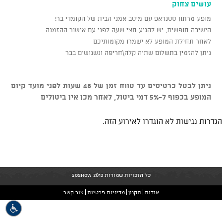
עושים צחוק
מופע מרתון סטנדאפ עם מיטב אמני הבית של הקומדי בר!
הישיבה חופשית, יש להגיע חצי שעה לפני עם אישור ההזמנה
לאחר תחילת המופע לא ישמרו מקומותיכם
ניתן להזמין בתשלום שתיה קלה\חריפה ונשנושים בבר
ניתן לבטל כרטיסים עד טווח זמן של 48 שעות לפני מועד קיום
המופע בכפוף ל-5% דמי ביטול, לאחר מכן אין ביטולים
הגדרות נגישות לא הוגדרו לאירוע הזה.
כל הזכויות שמורות GoShow 2013
אודות
תקנון
מדיניות פרטיות
צור קשר