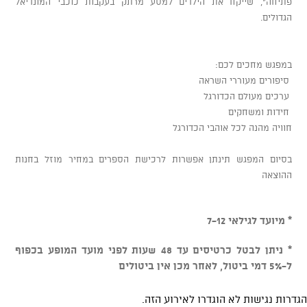
פתיחה", שייקח את הילדים למסע מרתק בעקבות כוכבי המונדיאל
הגדולים.
במפגש מחכים לכם:
סיפורים מעוררי השראה
ערכים מעולם הכדורגל
חידות ומשחקים
חוויה מהנה לכל אוהבי הכדורגל
בסיום המפגש תינתן אפשרות לרכישת הספרים במחיר מוזל בחנות
ההוצאה
* מיועד לגילאי 7-12
* ניתן לבטל כרטיסים עד 48 שעות לפני מועד המופע בכפוף
ל-5% דמי ביטול, לאחר מכן אין ביטולים
הגדרות נגישות לא הוגדרו לאירוע הזה.