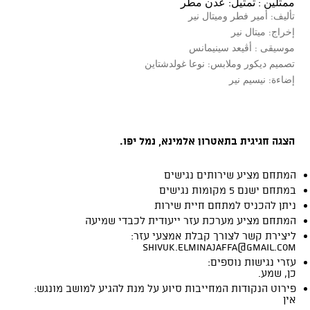
ممثلين : تمثيل: عدن مطر
تأليف: أمير فطر وميتال نير
إخراج: ميتال نير
موسيقى : أڤيعد سينيمانس
تصميم ديكور وملابس: نوعا غولدشتاين
إضاءة: نيسيم نير
הצגה חגיגית בתאטרון אלמינא, נמל יפו.
המתחם מציע שירותים נגישים
במתחם ישנם 5 מקומות נגישים
ניתן להכניס למתחם חיית שירות
המתחם מציע מערכת עזר ייעודית לכבדי שמיעה
ליצירת קשר לצורך קבלת אמצעי עזר:
shivuk.elminajaffa@gmail.com
עזרי נגישות נוספים:
כן, שמע.
פירוט הנקודות המחייבות סיוע על מנת להגיע למושב מונגש:
אין