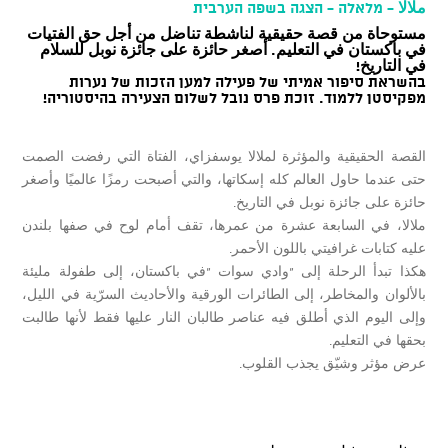
ملالا - מלאלה - הצגה בשפה הערבית
مستوحاة من قصة حقيقية لناشطة تناضل من أجل حق الفتيات
في باكستان في التعليم. أصغر حائزة على جائزة نوبل للسلام
في التاريخ!
בהשראת סיפור אמיתי של פעילה למען הזכות של נערות
מפקיסטן ללמוד. זוכת פרס נובל לשלום הצעירה בהיסטוריה!
القصة الحقيقية والمؤثرة لملالا يوسفزاي، الفتاة التي رفضت الصمت
حتى عندما حاول العالم كله إسكاتها، والتي أصبحت رمزًا عالميًا وأصغر
حائزة على جائزة نوبل في التاريخ.
ملالا، في السابعة عشرة من عمرها، تقف أمام لوح في صفها بلندن
عليه كتابات غرافيتي باللون الأحمر.
هكذا تبدأ الرحلة إلى "وادي سوات "في باكستان، إلى طفولة مليئة
بالألوان والمخاطر، إلى الطائرات الورقية والأحاديث السرّية في الليل،
وإلى اليوم الذي أطلق فيه عناصر طالبان النار عليها فقط لأنها طالبت
بحقها في التعليم.
عرض مؤثر وشيّق يجذب القلوب.