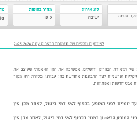
סוג אירוע
מחיר בקופות
מחי
ישיבה
0 ₪
0 ₪
לאירועים נוספים של תזמורת הבארוק עונה 2025-2026
עונת הקונצרטים 2026 – 2027 , העונה ה־ 38 של תזמורת הבארוק ירושלים, ממשיכה את הקו האמנותי שעיצב את
יקליות ופרשניות לצד התבוננות מחודשת בהן. עבורנו, מסורת היא מקור
ת מבט חדשות ומפתיעות.
כרטיסים בודדים: ניתן לבטל כרטיסים עד יומיים לפני המופע בכפוף ל5% דמי ביטול, לאחר מכן אין
מנויים: ניתן לבטל כרטיסים עד יומיים לפני המופע הראשון במנוי בכפוף ל5% דמי ביטול, לאחר מכן אין