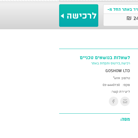
ר באתר החל מ-
24
לשאלות בנושאים טכניים
רכישה,כירטוס ותקלות באתר
GoShow LTD
טלפון:
*6119
פקס:
03-6440730
ליצירת קשר:
מפה: