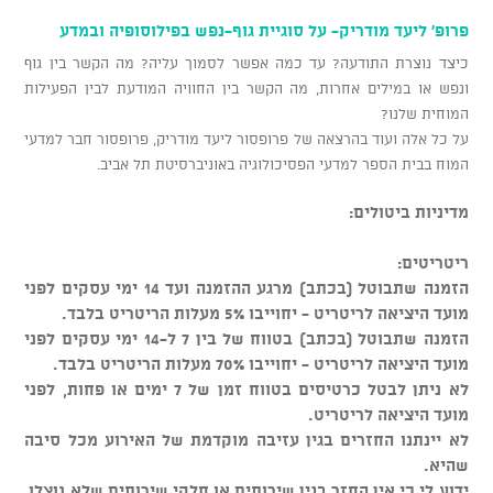
פרופ' ליעד מודריק- על סוגיית גוף-נפש בפילוסופיה ובמדע
כיצד נוצרת התודעה? עד כמה אפשר לסמוך עליה? מה הקשר בין גוף
ונפש או במילים אחרות, מה הקשר בין החוויה המודעת לבין הפעילות
המוחית שלנו?
על כל אלה ועוד בהרצאה של פרופסור ליעד מודריק, פרופסור חבר למדעי
המוח בבית הספר למדעי הפסיכולוגיה באוניברסיטת תל אביב.
מדיניות ביטולים:
ריטריטים:
הזמנה שתבוטל (בכתב) מרגע ההזמנה ועד 14 ימי עסקים לפני
מועד היציאה לריטריט - יחוייבו 5% מעלות הריטריט בלבד.
הזמנה שתבוטל (בכתב) בטווח של בין 7 ל-14 ימי עסקים לפני
מועד היציאה לריטריט - יחוייבו 70% מעלות הריטריט בלבד.
לא ניתן לבטל כרטיסים בטווח זמן של 7 ימים או פחות, לפני
מועד היציאה לריטריט.
לא יינתנו החזרים בגין עזיבה מוקדמת של האירוע מכל סיבה
שהיא.
ידוע לי כי אין החזר בגין שירותים או חלקי שירותים שלא נוצלו,