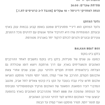
פתיחת שערים: 24:00
הנחה למחזיקי דיגיתל - 10 שקלים (מוגבל ל-2 כרטיסים לת.ז.)
גלעד המזוקן
גלעד המזוקן הוא דיג'יי פסטיבלים שמנגן באופן קבוע בבמות ענק בארץ
ובעולם. המומחיות שלו היא להרקיד אלפי אנשים עם להיטים מכל הזמנים,
צעירים ובוגרים ולגרום לכולם לרקוד יחד באנרגיה מטורפת.
BALKAN BEAT BOX
בלקן ביט בוקס
כמעט 20 שנים של פעילות, בלקן ביט בוקס נחשבים לאחד ההרכבים
האהובים והמצליחים בארץ, עם דרך מרתקת ויוצא דופן שכוללת גם
הצלחה בינלאומית חסרת תקדים ולהיטי ענק. שבע שנים אחרי צאת
אלבומם הקודם, ההרכב של אורי קפלן ,תומר יוסף ותמיר מוסקט הוציאו
אלבום חדש עליו עבדו בעובד על הקו בין קיבוץ צאלים לתל אביב, מהנגב
המדברי לעיר הסואנת. הסאונד של האלבום מרקיד וקוסמופוליטי ומבוסס
על הנוסחה שהפכה את BBB לאחד מההרכבים האהובים בארץ בהופעה
יבוצעו שירי האלבום החדש לצד להיטי ההרכב האהובים.
עם תומר יוסף, תמיר מוסקט ואורי קפלן על הבמה