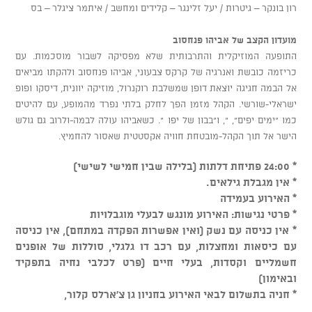
רון בונקר – גיטרות / יעל זלינגר – קלידים ומחשב / איתמר ציגלר – בס
מועדון הקצב של אביהו פנחסוב
התופעה המוזיקלית והתרבותית שלא מפסיקה לשבור מוסכמות. עם
כריזמה כובשת ואנרגיה של קרקס צבעוני, אביהו פנחסוב ולהקתו מביאים
אל הבמה חגיגה יוצאת דופן שמשלבת רוקנרול, מוזיקה יוונית, דיסקו ופופ
ישראלי-שורשי. הקהל מזמן הפך לחלק בלתי נפרד מהמופע, עם להיטים
כמו "ימים יפים", ", ו"בבון של יפו ". כשאביהו עולה לבמה-ולרוב גם גולש
הישר אל תוך הקהל-מובטחת חוויה אקסטטית שאסור להחמיץ.
* 24:00 פתיחת דלתות (בלילה שבין חמישי לשישי)
* אין מגבלת גילאים.
* האירוע בעמידה
* פרטי נגישות: האירוע מונגש לבעלי מוגבלויות
* אין כניסה עם נשק (ואין אפשרות הפקדה במתחם), אין כניסה
עם כיסאות ומחצלות, עם רכב דו גלגלי, סוללות של אופנים
חשמליים וקסדות, בעלי חיים (פרט לכלבי נחיה בתפקיד
ובאימון)
* חניה בתשלום לבאי האירוע בחניון גן צ'ארלס קלור,