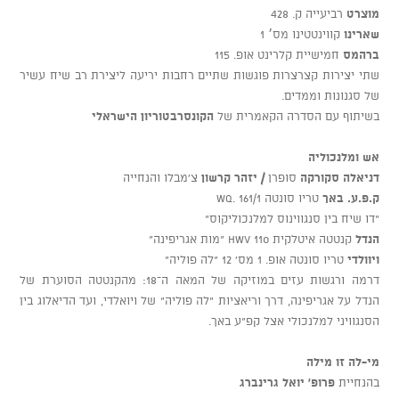
מוצרט
רביעייה ק. 428
שארינו
קווינטטינו מס׳ 1
ברהמס
חמישיית קלרינט אופ. 115
שתי יצירות קצרצרות פוגשות שתיים רחבות יריעה ליצירת רב שיח עשיר
של סגנונות וממדים.
בשיתוף עם הסדרה הקאמרית של
הקונסרבטוריון הישראלי
אש ומלנכוליה
דניאלה סקורקה
סופרן
/ יזהר קרשון
צ’מבלו והנחייה
ק.פ.ע. באך
טריו סונטה Wq. 161/1
“דו שיח בין סנגווינוס למלנכוליקוס”
הנדל
קנטטה איטלקית HWV 110 “מות אגריפינה”
ויוולדי
טריו סונטה אופ. 1 מס' 12 “לה פוליה”
דרמה ורגשות עזים במוזיקה של המאה ה־18: מהקנטטה הסוערת של
הנדל על אגריפינה, דרך וריאציות “לה פוליה” של ויואלדי, ועד הדיאלוג בין
הסנגוויני למלנכולי אצל קפ”ע באך.
מי-לה זו מילה
בהנחיית
פרופ' יואל גרינברג