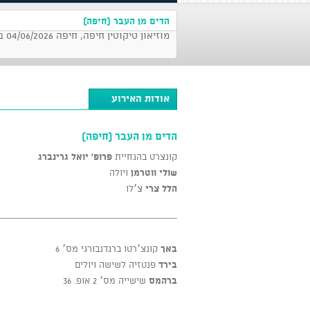
הדים מן העבר (חיפה)
מוזיאון טיקוטין חיפה, חיפה 04/06/2026 בשעה 20:00
אודות האירוע
הדים מן העבר (חיפה)
קונצרט בהנחיית
פרופ' יואל גרינברג
שולי ווטרמן
ויולה
הלל צרי
צ׳לו
באך
קונצ׳רטו ברנדנבורגי מס׳ 6
בירד
פנטזיה לשישה ויולים
ברהמס
שישייה מס׳ 2 אופ. 36