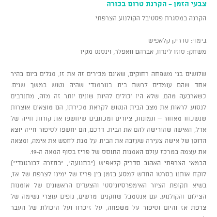
צבעי הזמן - הקרנת טרום בכורה
הקרנה במסגרת פסטיבל הקולנוע הצרפתי
בימוי: סדריק קלאפיש
משחק: סוזן לינדון, אברהם וואפלר, וינסנט מקין
שלושים בני משפחה רחוקים, שאינם מכירים זה את זו, מגלים ביום בהיר
אחד שהם עומדים לרשת בית בנורמנדי שהיה נטוש במשך שנים.
כשארבעה מהם, שלא היו יכולים להיות שונים יותר זה מזה, מתנדבים
לנסוע לראות את מצב הבית הנטוש לקראת מכירתו, הם מוצאים אוצרות
שנשכחו מאחור – תמונות, ציורים ומכתבים שיחשפו את קורות חייה של
אדל, האישה שהורישה להם את הבית. דרכם, הם יחשפו לסיפור חייה יוצא
הדופן של אישה צעירה שעזבה את הבית על מנת לחפש את אימה, ומצאה
את עצמה במרכז עולם האמנות התוסס של פריז בסוף המאה ה-19.
הבמאי הצרפתי האהוב סדריק קלאפיש ("בתנועה", "בחזרה לבורגונדי")
לוקח אותנו בסרטו החדש למסע בזמן בין פריז של ימינו לצרפת של אז,
בשיא תקופת הציור האימפרסיוניסטי והצעדים הראשונים של אומנות
הצילום והקולנוע. עם אנסמבל שחקנים מרשים, נופים עוצרי נשימה של
צרפת אז והיום וסיפור על משפחה, על זיכרון ועל היכולת של העבר