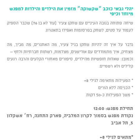
יהלי גבאי כוכב ״שקשוקה״ מזמין את הילדים והילדות למפגש
מיוחד וכיפי
שיחה פתוחה בגובה העיניים עם שחקן צעיר (עוד לא בן 16!) שכבר הספיק
לעמוד על סטים, לשחק בפרסומות ואפילו בתאטרון.
נדבר על איך זה להיות שחקן בגיל צעיר, מה האתגרים, מה מביך, מה
מצחיק, איך מתמודדים עם אודישנים, מצלמות, רשתות חברתיות ולחץ –
וכמובן: שאלות חופשיות מהילדים, סיפורים מאחורי הקלעים והרבה רגעים
קלילים ולא רשמיים.
* הפעילות מתאימה לגילי 8+
* הכניסה ללא הורים
* משך הפעילות כ-50 דקות
תחילת מפגש: 12:00
נקודת מפגש בסמוך לקרון המלביה, פארק התחנה, רח׳ אשקלון
5, תל אביב
*מתאים לגילי 8+