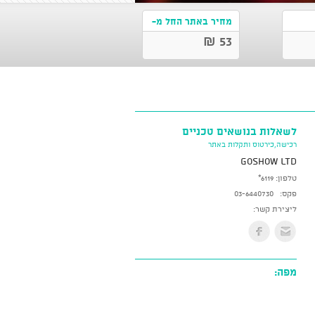
מחיר באתר החל מ-
53 ₪
לשאלות בנושאים טכניים
רכישה,כירטוס ותקלות באתר
GoShow LTD
טלפון:
*6119
פקס:
03-6440730
ליצירת קשר:
מפה: