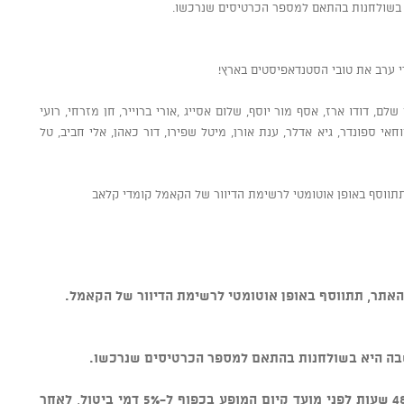
א בשולחנות בהתאם למספר הכרטיסים שנרכשו.
 ערב את טובי הסטנדאפיסטים בארץ!
 שלם, דודו ארז, אסף מור יוסף, שלום אסייג ,אורי ברוייר, חן מזרחי, רועי
וחאי ספונדר, גיא אדלר, ענת אורן, מיטל שפירו, דור כאהן, אלי חביב, טל
ווסף באופן אוטומטי לרשימת הדיוור של הקאמל קומדי קלאב
אתר, תתווסף באופן אוטומטי לרשימת הדיוור של הקאמל.
שבה היא בשולחנות בהתאם למספר הכרטיסים שנרכשו.
* ניתן לבטל כרטיסים עד טווח זמן של 48 שעות לפני מועד קיום המופע בכפוף ל-5% דמי ביטול, לאחר